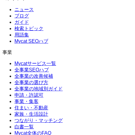
ニュース
ブログ
ガイド
検索トピック
用語集
Mycat SEOハブ
事業
Mycatサービス一覧
全事業SEOハブ
全事業の改善候補
全事業の選び方
全事業の地域別ガイド
申請・許認可
事業・集客
住まい・不動産
家族・生活設計
つながり・マッチング
白書一覧
Mycat全体のFAQ