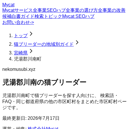
Mycat
Mycatサービス
全事業SEOハブ
全事業の選び方
全事業の改善
候補
白書
ガイド
検索トピック
Mycat SEOハブ
お問い合わせ
->
トップ
猫ブリーダーの地域別ガイド
宮崎県
児湯郡川南町
nekomusubi.xyz
児湯郡川南の猫ブリーダー
児湯郡川南町
で
猫ブリーダー
を探す人向けに、 検索語・
FAQ・同じ都道府県の他の市区町村をまとめた市区町村ペー
ジです。
最終更新日:
2026年7月17日
運営・編集:
株式会社Mycat