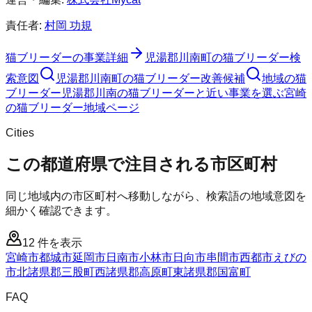
責任者:
村岡 功規
猫ブリーダー
の事業詳細
児湯郡川南町
の
猫ブリーダー
検
索意図
児湯郡川南町
の
猫ブリーダー
改善候補
地域の猫
ブリーダー
児湯郡川南の猫ブリーダーと近い事業を選ぶ
宮崎
の
猫ブリーダー
地域ページ
Cities
この都道府県で注目される市区町村
同じ地域内の市区町村へ移動しながら、検索語の地域意図を
細かく確認できます。
12
件を表示
宮崎市
都城市
延岡市
日南市
小林市
日向市
串間市
西都市
えびの
市
北諸県郡三股町
西諸県郡高原町
東諸県郡国富町
FAQ