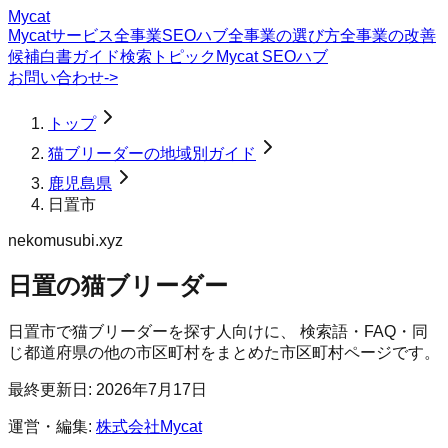
Mycat
Mycatサービス
全事業SEOハブ
全事業の選び方
全事業の改善
候補
白書
ガイド
検索トピック
Mycat SEOハブ
お問い合わせ
->
トップ
猫ブリーダーの地域別ガイド
鹿児島県
日置市
nekomusubi.xyz
日置の猫ブリーダー
日置市
で
猫ブリーダー
を探す人向けに、 検索語・FAQ・同
じ都道府県の他の市区町村をまとめた市区町村ページです。
最終更新日:
2026年7月17日
運営・編集:
株式会社Mycat