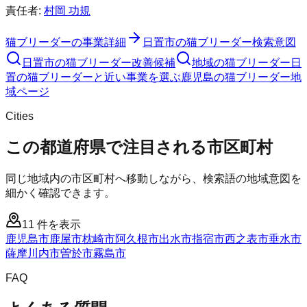
責任者:
村岡 功規
猫ブリーダー
の事業詳細
日置市
の
猫ブリーダー
検索意図
日置市
の
猫ブリーダー
改善候補
地域の猫ブリーダー
日
置の猫ブリーダーと近い事業を選ぶ
鹿児島
の
猫ブリーダー
地
域ページ
Cities
この都道府県で注目される市区町村
同じ地域内の市区町村へ移動しながら、検索語の地域意図を
細かく確認できます。
11
件を表示
鹿児島市
鹿屋市
枕崎市
阿久根市
出水市
指宿市
西之表市
垂水市
薩摩川内市
曽於市
霧島市
FAQ