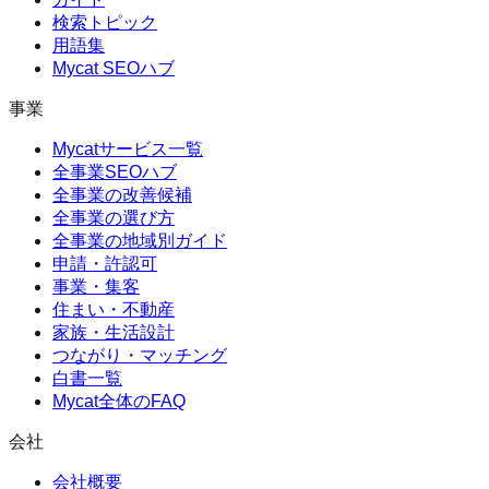
検索トピック
用語集
Mycat SEOハブ
事業
Mycatサービス一覧
全事業SEOハブ
全事業の改善候補
全事業の選び方
全事業の地域別ガイド
申請・許認可
事業・集客
住まい・不動産
家族・生活設計
つながり・マッチング
白書一覧
Mycat全体のFAQ
会社
会社概要