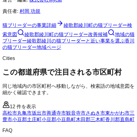
責任者:
村岡 功規
猫ブリーダー
の事業詳細
綾歌郡綾川町
の
猫ブリーダー
検
索意図
綾歌郡綾川町
の
猫ブリーダー
改善候補
地域の猫
ブリーダー
綾歌郡綾川の猫ブリーダーと近い事業を選ぶ
香川
の
猫ブリーダー
地域ページ
Cities
この都道府県で注目される市区町村
同じ地域内の市区町村へ移動しながら、検索語の地域意図を
細かく確認できます。
12
件を表示
高松市
丸亀市
坂出市
善通寺市
観音寺市
さぬき市
東かがわ市
三
豊市
小豆郡土庄町
小豆郡小豆島町
木田郡三木町
香川郡直島町
FAQ