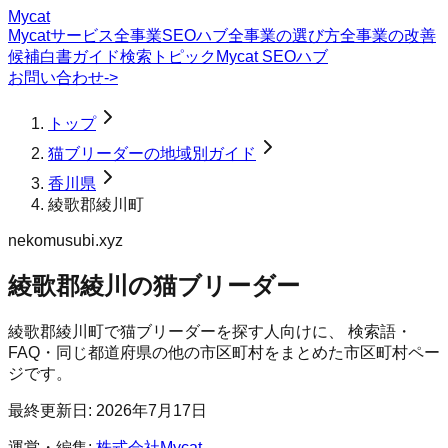
Mycat
Mycatサービス
全事業SEOハブ
全事業の選び方
全事業の改善
候補
白書
ガイド
検索トピック
Mycat SEOハブ
お問い合わせ
->
トップ
猫ブリーダーの地域別ガイド
香川県
綾歌郡綾川町
nekomusubi.xyz
綾歌郡綾川の猫ブリーダー
綾歌郡綾川町
で
猫ブリーダー
を探す人向けに、 検索語・
FAQ・同じ都道府県の他の市区町村をまとめた市区町村ペー
ジです。
最終更新日:
2026年7月17日
運営・編集:
株式会社Mycat