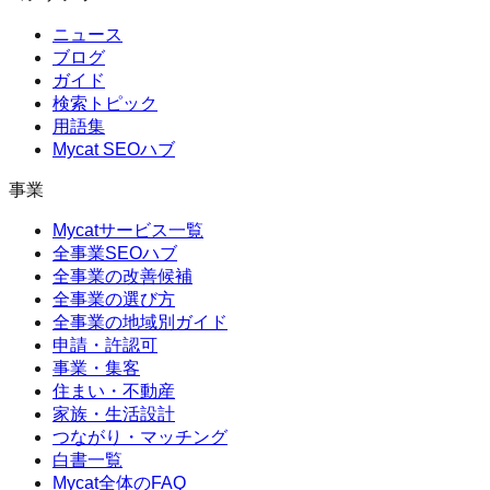
ニュース
ブログ
ガイド
検索トピック
用語集
Mycat SEOハブ
事業
Mycatサービス一覧
全事業SEOハブ
全事業の改善候補
全事業の選び方
全事業の地域別ガイド
申請・許認可
事業・集客
住まい・不動産
家族・生活設計
つながり・マッチング
白書一覧
Mycat全体のFAQ