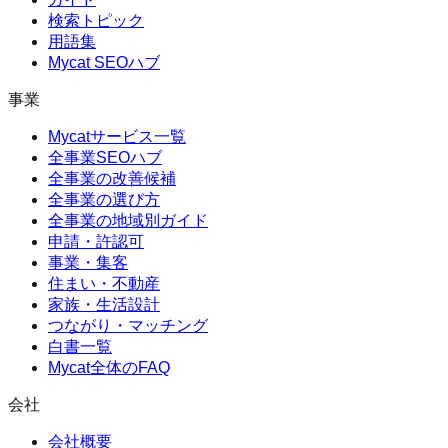
検索トピック
用語集
Mycat SEOハブ
事業
Mycatサービス一覧
全事業SEOハブ
全事業の改善候補
全事業の選び方
全事業の地域別ガイド
申請・許認可
事業・集客
住まい・不動産
家族・生活設計
つながり・マッチング
白書一覧
Mycat全体のFAQ
会社
会社概要