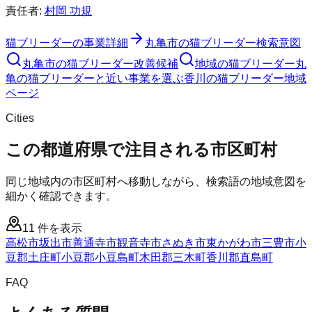
責任者:
村岡 功規
猫ブリーダー
の事業詳細
丸亀市
の
猫ブリーダー
検索意図
丸亀市
の
猫ブリーダー
改善候補
地域の猫ブリーダー
丸
亀の猫ブリーダーと近い事業を選ぶ
香川
の
猫ブリーダー
地域
ページ
Cities
この都道府県で注目される市区町村
同じ地域内の市区町村へ移動しながら、検索語の地域意図を
細かく確認できます。
11
件を表示
高松市
坂出市
善通寺市
観音寺市
さぬき市
東かがわ市
三豊市
小
豆郡土庄町
小豆郡小豆島町
木田郡三木町
香川郡直島町
FAQ