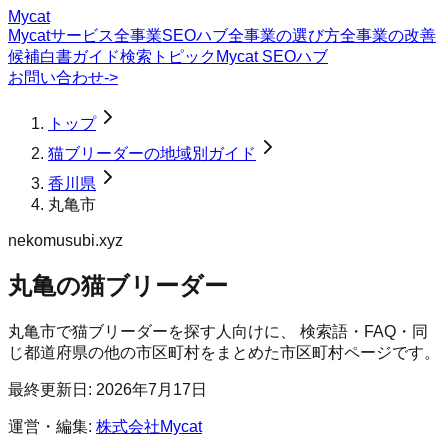
Mycat
Mycatサービス
全事業SEOハブ
全事業の選び方
全事業の改善
候補
白書
ガイド
検索トピック
Mycat SEOハブ
お問い合わせ
->
トップ
猫ブリーダーの地域別ガイド
香川県
丸亀市
nekomusubi.xyz
丸亀の猫ブリーダー
丸亀市
で
猫ブリーダー
を探す人向けに、 検索語・FAQ・同
じ都道府県の他の市区町村をまとめた市区町村ページです。
最終更新日:
2026年7月17日
運営・編集:
株式会社Mycat