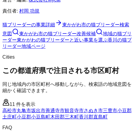
責任者:
村岡 功規
猫ブリーダー
の事業詳細
東かがわ市
の
猫ブリーダー
検索
意図
東かがわ市
の
猫ブリーダー
改善候補
地域の猫ブリ
ーダー
東かがわの猫ブリーダーと近い事業を選ぶ
香川
の
猫ブ
リーダー
地域ページ
Cities
この都道府県で注目される市区町村
同じ地域内の市区町村へ移動しながら、検索語の地域意図を
細かく確認できます。
11
件を表示
高松市
丸亀市
坂出市
善通寺市
観音寺市
さぬき市
三豊市
小豆郡
土庄町
小豆郡小豆島町
木田郡三木町
香川郡直島町
FAQ