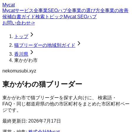
Mycat
Mycatサービス
全事業SEOハブ
全事業の選び方
全事業の改善
候補
白書
ガイド
検索トピック
Mycat SEOハブ
お問い合わせ
->
トップ
猫ブリーダーの地域別ガイド
香川県
東かがわ市
nekomusubi.xyz
東かがわの猫ブリーダー
東かがわ市
で
猫ブリーダー
を探す人向けに、 検索語・
FAQ・同じ都道府県の他の市区町村をまとめた市区町村ペー
ジです。
最終更新日:
2026年7月17日
運営・編集:
株式会社Mycat