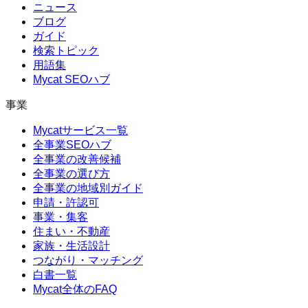
ニュース
ブログ
ガイド
検索トピック
用語集
Mycat SEOハブ
事業
Mycatサービス一覧
全事業SEOハブ
全事業の改善候補
全事業の選び方
全事業の地域別ガイド
申請・許認可
事業・集客
住まい・不動産
家族・生活設計
つながり・マッチング
白書一覧
Mycat全体のFAQ