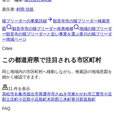
責任者:
村岡 功規
猫ブリーダー
の事業詳細
観音寺市
の
猫ブリーダー
検索意
図
観音寺市
の
猫ブリーダー
改善候補
地域の猫ブリーダ
ー
観音寺の猫ブリーダーと近い事業を選ぶ
香川
の
猫ブリーダ
ー
地域ページ
Cities
この都道府県で注目される市区町村
同じ地域内の市区町村へ移動しながら、検索語の地域意図を
細かく確認できます。
11
件を表示
高松市
丸亀市
坂出市
善通寺市
さぬき市
東かがわ市
三豊市
小豆
郡土庄町
小豆郡小豆島町
木田郡三木町
香川郡直島町
FAQ