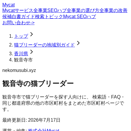
Mycat
Mycatサービス
全事業SEOハブ
全事業の選び方
全事業の改善
候補
白書
ガイド
検索トピック
Mycat SEOハブ
お問い合わせ
->
トップ
猫ブリーダーの地域別ガイド
香川県
観音寺市
nekomusubi.xyz
観音寺の猫ブリーダー
観音寺市
で
猫ブリーダー
を探す人向けに、 検索語・FAQ・
同じ都道府県の他の市区町村をまとめた市区町村ページで
す。
最終更新日:
2026年7月17日
運営・編集:
株式会社Mycat