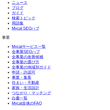
ニュース
ブログ
ガイド
検索トピック
用語集
Mycat SEOハブ
事業
Mycatサービス一覧
全事業SEOハブ
全事業の改善候補
全事業の選び方
全事業の地域別ガイド
申請・許認可
事業・集客
住まい・不動産
家族・生活設計
つながり・マッチング
白書一覧
Mycat全体のFAQ