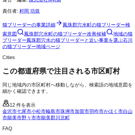
責任者:
村岡 功規
猫ブリーダー
の事業詳細
鳳珠郡穴水町
の
猫ブリーダー
検
索意図
鳳珠郡穴水町
の
猫ブリーダー
改善候補
地域の猫
ブリーダー
鳳珠郡穴水の猫ブリーダーと近い事業を選ぶ
石川
の
猫ブリーダー
地域ページ
Cities
この都道府県で注目される市区町村
同じ地域内の市区町村へ移動しながら、検索語の地域意図を
細かく確認できます。
12
件を表示
金沢市
七尾市
小松市
輪島市
珠洲市
加賀市
羽咋市
かほく市
白山
市
能美市
野々市市
能美郡川北町
FAQ