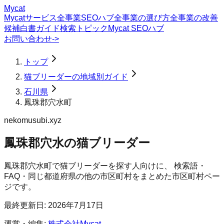
Mycat
Mycatサービス
全事業SEOハブ
全事業の選び方
全事業の改善
候補
白書
ガイド
検索トピック
Mycat SEOハブ
お問い合わせ
->
トップ
猫ブリーダーの地域別ガイド
石川県
鳳珠郡穴水町
nekomusubi.xyz
鳳珠郡穴水の猫ブリーダー
鳳珠郡穴水町
で
猫ブリーダー
を探す人向けに、 検索語・
FAQ・同じ都道府県の他の市区町村をまとめた市区町村ペー
ジです。
最終更新日:
2026年7月17日
運営・編集:
株式会社Mycat