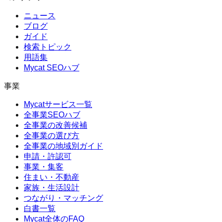
ニュース
ブログ
ガイド
検索トピック
用語集
Mycat SEOハブ
事業
Mycatサービス一覧
全事業SEOハブ
全事業の改善候補
全事業の選び方
全事業の地域別ガイド
申請・許認可
事業・集客
住まい・不動産
家族・生活設計
つながり・マッチング
白書一覧
Mycat全体のFAQ