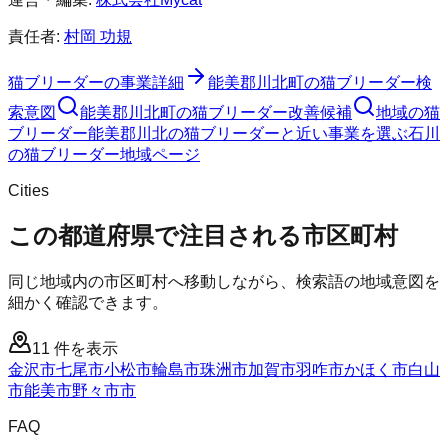
責任者:
村岡 功規
猫ブリーダー
の事業詳細
能美郡川北町
の
猫ブリーダー
検
索意図
能美郡川北町
の
猫ブリーダー
改善候補
地域の猫
ブリーダー
能美郡川北の猫ブリーダーと近い事業を選ぶ
石川
の
猫ブリーダー
地域ページ
Cities
この都道府県で注目される市区町村
同じ地域内の市区町村へ移動しながら、検索語の地域意図を
細かく確認できます。
11
件を表示
金沢市
七尾市
小松市
輪島市
珠洲市
加賀市
羽咋市
かほく市
白山
市
能美市
野々市市
FAQ