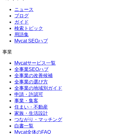
ニュース
ブログ
ガイド
検索トピック
用語集
Mycat SEOハブ
事業
Mycatサービス一覧
全事業SEOハブ
全事業の改善候補
全事業の選び方
全事業の地域別ガイド
申請・許認可
事業・集客
住まい・不動産
家族・生活設計
つながり・マッチング
白書一覧
Mycat全体のFAQ