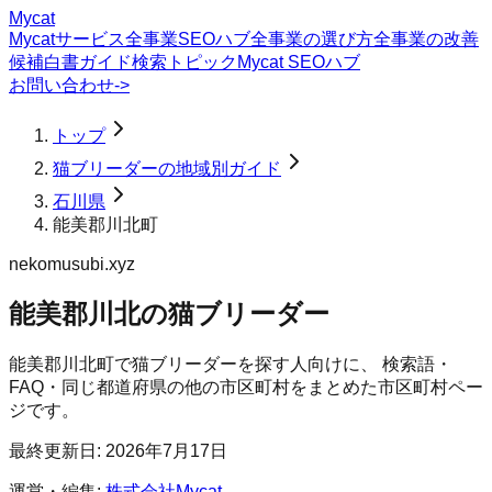
Mycat
Mycatサービス
全事業SEOハブ
全事業の選び方
全事業の改善
候補
白書
ガイド
検索トピック
Mycat SEOハブ
お問い合わせ
->
トップ
猫ブリーダーの地域別ガイド
石川県
能美郡川北町
nekomusubi.xyz
能美郡川北の猫ブリーダー
能美郡川北町
で
猫ブリーダー
を探す人向けに、 検索語・
FAQ・同じ都道府県の他の市区町村をまとめた市区町村ペー
ジです。
最終更新日:
2026年7月17日
運営・編集:
株式会社Mycat