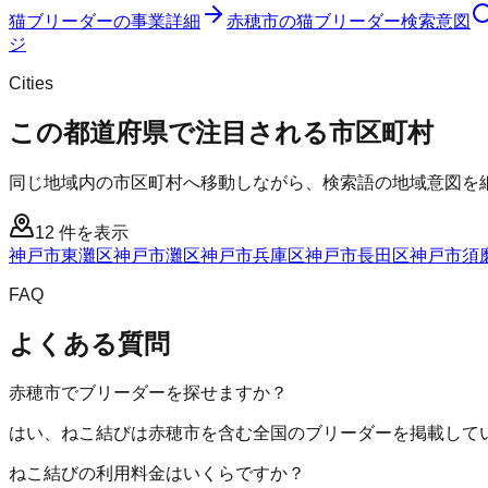
猫ブリーダー
の事業詳細
赤穂市
の
猫ブリーダー
検索意図
ジ
Cities
この都道府県で注目される市区町村
同じ地域内の市区町村へ移動しながら、検索語の地域意図を
12
件を表示
神戸市東灘区
神戸市灘区
神戸市兵庫区
神戸市長田区
神戸市須
FAQ
よくある質問
赤穂市でブリーダーを探せますか？
はい、ねこ結びは赤穂市を含む全国のブリーダーを掲載して
ねこ結びの利用料金はいくらですか？