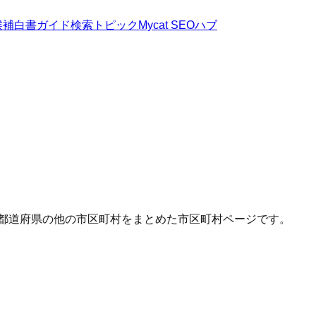
候補
白書
ガイド
検索トピック
Mycat SEOハブ
じ都道府県の他の市区町村をまとめた市区町村ページです。