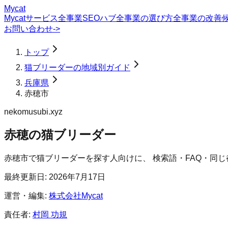
Mycat
Mycatサービス
全事業SEOハブ
全事業の選び方
全事業の改善
お問い合わせ
->
トップ
猫ブリーダーの地域別ガイド
兵庫県
赤穂市
nekomusubi.xyz
赤穂の猫ブリーダー
赤穂市
で
猫ブリーダー
を探す人向けに、 検索語・FAQ・同
最終更新日:
2026年7月17日
運営・編集:
株式会社Mycat
責任者:
村岡 功規