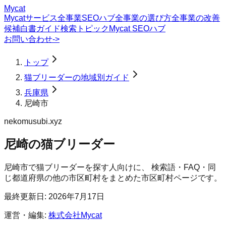
Mycat
Mycatサービス
全事業SEOハブ
全事業の選び方
全事業の改善
候補
白書
ガイド
検索トピック
Mycat SEOハブ
お問い合わせ
->
トップ
猫ブリーダーの地域別ガイド
兵庫県
尼崎市
nekomusubi.xyz
尼崎の猫ブリーダー
尼崎市
で
猫ブリーダー
を探す人向けに、 検索語・FAQ・同
じ都道府県の他の市区町村をまとめた市区町村ページです。
最終更新日:
2026年7月17日
運営・編集:
株式会社Mycat