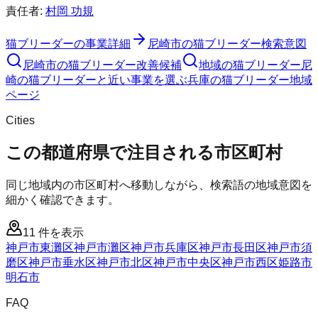
責任者:
村岡 功規
猫ブリーダー
の事業詳細
尼崎市
の
猫ブリーダー
検索意図
尼崎市
の
猫ブリーダー
改善候補
地域の猫ブリーダー
尼
崎の猫ブリーダーと近い事業を選ぶ
兵庫
の
猫ブリーダー
地域
ページ
Cities
この都道府県で注目される市区町村
同じ地域内の市区町村へ移動しながら、検索語の地域意図を
細かく確認できます。
11
件を表示
神戸市東灘区
神戸市灘区
神戸市兵庫区
神戸市長田区
神戸市須
磨区
神戸市垂水区
神戸市北区
神戸市中央区
神戸市西区
姫路市
明石市
FAQ