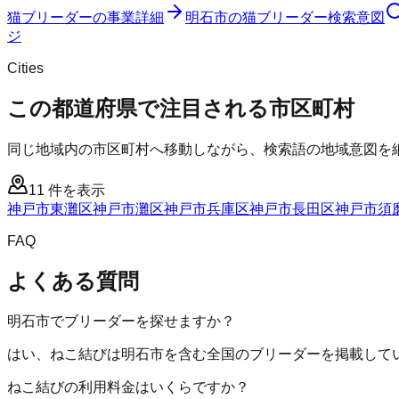
猫ブリーダー
の事業詳細
明石市
の
猫ブリーダー
検索意図
ジ
Cities
この都道府県で注目される市区町村
同じ地域内の市区町村へ移動しながら、検索語の地域意図を
11
件を表示
神戸市東灘区
神戸市灘区
神戸市兵庫区
神戸市長田区
神戸市須
FAQ
よくある質問
明石市でブリーダーを探せますか？
はい、ねこ結びは明石市を含む全国のブリーダーを掲載して
ねこ結びの利用料金はいくらですか？