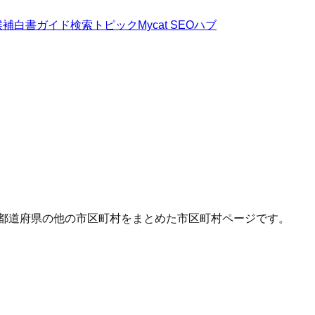
候補
白書
ガイド
検索トピック
Mycat SEOハブ
じ都道府県の他の市区町村をまとめた市区町村ページです。