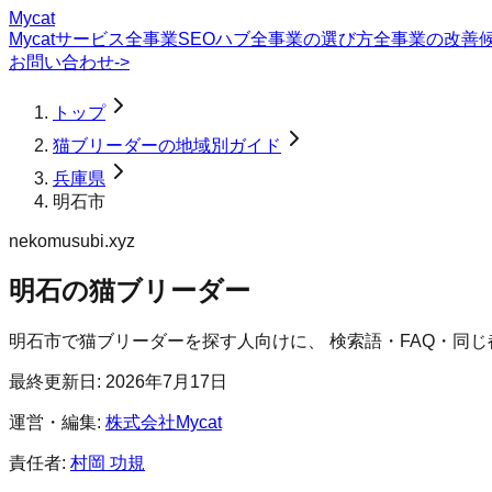
Mycat
Mycatサービス
全事業SEOハブ
全事業の選び方
全事業の改善
お問い合わせ
->
トップ
猫ブリーダーの地域別ガイド
兵庫県
明石市
nekomusubi.xyz
明石の猫ブリーダー
明石市
で
猫ブリーダー
を探す人向けに、 検索語・FAQ・同
最終更新日:
2026年7月17日
運営・編集:
株式会社Mycat
責任者:
村岡 功規