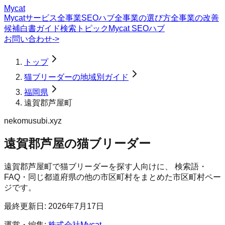
Mycat
Mycatサービス
全事業SEOハブ
全事業の選び方
全事業の改善
候補
白書
ガイド
検索トピック
Mycat SEOハブ
お問い合わせ
->
トップ
猫ブリーダーの地域別ガイド
福岡県
遠賀郡芦屋町
nekomusubi.xyz
遠賀郡芦屋の猫ブリーダー
遠賀郡芦屋町
で
猫ブリーダー
を探す人向けに、 検索語・
FAQ・同じ都道府県の他の市区町村をまとめた市区町村ペー
ジです。
最終更新日:
2026年7月17日
運営・編集:
株式会社Mycat