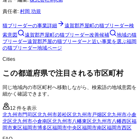
責任者:
村岡 功規
猫ブリーダー
の事業詳細
遠賀郡芦屋町
の
猫ブリーダー
検
索意図
遠賀郡芦屋町
の
猫ブリーダー
改善候補
地域の猫
ブリーダー
遠賀郡芦屋の猫ブリーダーと近い事業を選ぶ
福岡
の
猫ブリーダー
地域ページ
Cities
この都道府県で注目される市区町村
同じ地域内の市区町村へ移動しながら、検索語の地域意図を
細かく確認できます。
12
件を表示
北九州市門司区
北九州市若松区
北九州市戸畑区
北九州市小倉
北区
北九州市小倉南区
北九州市八幡東区
北九州市八幡西区
福
岡市東区
福岡市博多区
福岡市中央区
福岡市南区
福岡市西区
FAQ