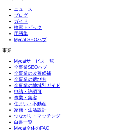
ニュース
ブログ
ガイド
検索トピック
用語集
Mycat SEOハブ
事業
Mycatサービス一覧
全事業SEOハブ
全事業の改善候補
全事業の選び方
全事業の地域別ガイド
申請・許認可
事業・集客
住まい・不動産
家族・生活設計
つながり・マッチング
白書一覧
Mycat全体のFAQ