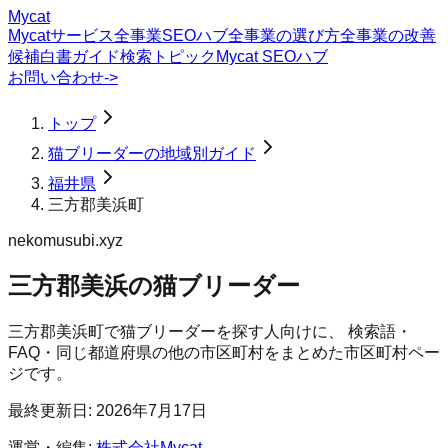
Mycat
Mycatサービス
全事業SEOハブ
全事業の選び方
全事業の改善
候補
白書
ガイド
検索トピック
Mycat SEOハブ
お問い合わせ
->
トップ
猫ブリーダーの地域別ガイド
福井県
三方郡美浜町
nekomusubi.xyz
三方郡美浜の猫ブリーダー
三方郡美浜町
で
猫ブリーダー
を探す人向けに、 検索語・
FAQ・同じ都道府県の他の市区町村をまとめた市区町村ペー
ジです。
最終更新日:
2026年7月17日
運営・編集:
株式会社Mycat