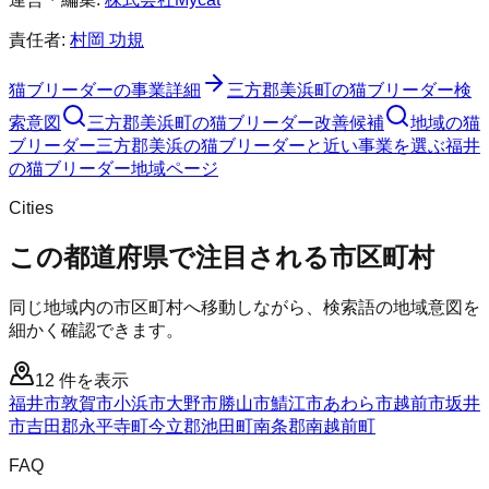
責任者:
村岡 功規
猫ブリーダー
の事業詳細
三方郡美浜町
の
猫ブリーダー
検
索意図
三方郡美浜町
の
猫ブリーダー
改善候補
地域の猫
ブリーダー
三方郡美浜の猫ブリーダーと近い事業を選ぶ
福井
の
猫ブリーダー
地域ページ
Cities
この都道府県で注目される市区町村
同じ地域内の市区町村へ移動しながら、検索語の地域意図を
細かく確認できます。
12
件を表示
福井市
敦賀市
小浜市
大野市
勝山市
鯖江市
あわら市
越前市
坂井
市
吉田郡永平寺町
今立郡池田町
南条郡南越前町
FAQ