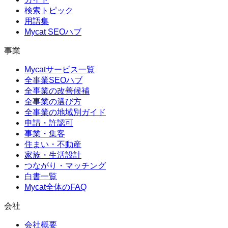
検索トピック
用語集
Mycat SEOハブ
事業
Mycatサービス一覧
全事業SEOハブ
全事業の改善候補
全事業の選び方
全事業の地域別ガイド
申請・許認可
事業・集客
住まい・不動産
家族・生活設計
つながり・マッチング
白書一覧
Mycat全体のFAQ
会社
会社概要