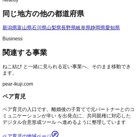
同じ地方の他の都道府県
新潟県
富山県
石川県
山梨県
長野県
岐阜県
静岡県
愛知県
Business
関連する事業
ねこ結び
と一緒に見られる近い事業へ、そのまま移動でき
ます。
pear-ikuji.com
ペア育児
ペア育児の入口です。離婚後の子育てで元パートナーとのコ
ミュニケーションが辛い を出発点に、共同親権に対応した
デジタル合意形成ツール へ進めるように整理しています
ペア育児
の地域ページ