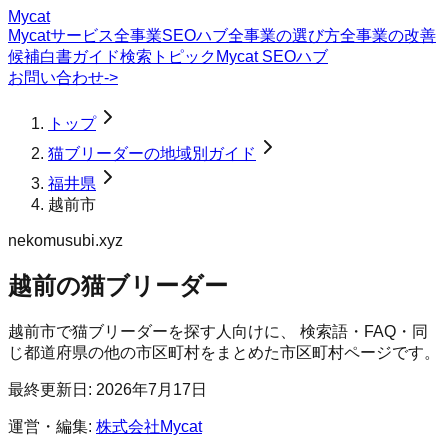
Mycat
Mycatサービス
全事業SEOハブ
全事業の選び方
全事業の改善
候補
白書
ガイド
検索トピック
Mycat SEOハブ
お問い合わせ
->
トップ
猫ブリーダーの地域別ガイド
福井県
越前市
nekomusubi.xyz
越前の猫ブリーダー
越前市
で
猫ブリーダー
を探す人向けに、 検索語・FAQ・同
じ都道府県の他の市区町村をまとめた市区町村ページです。
最終更新日:
2026年7月17日
運営・編集:
株式会社Mycat