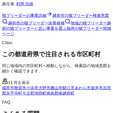
責任者:
村岡 功規
猫ブリーダー
の事業詳細
越前市
の
猫ブリーダー
検索意図
越前市
の
猫ブリーダー
改善候補
地域の猫ブリーダー
越
前の猫ブリーダーと近い事業を選ぶ
福井
の
猫ブリーダー
地域
ページ
Cities
この都道府県で注目される市区町村
同じ地域内の市区町村へ移動しながら、検索語の地域意図を
細かく確認できます。
11
件を表示
福井市
敦賀市
小浜市
大野市
勝山市
鯖江市
あわら市
坂井市
吉田
郡永平寺町
今立郡池田町
南条郡南越前町
FAQ