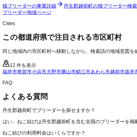
猫ブリーダー
の事業詳細
丹生郡越前町
の
猫ブリーダー
検索
ブリーダー
地域ページ
Cities
この都道府県で注目される市区町村
同じ地域内の市区町村へ移動しながら、検索語の地域意図を
12
件を表示
福井市
敦賀市
小浜市
大野市
勝山市
鯖江市
あわら市
越前市
坂井
FAQ
よくある質問
丹生郡越前町でブリーダーを探せますか？
はい、ねこ結びは丹生郡越前町を含む全国のブリーダーを掲
ねこ結びの利用料金はいくらですか？