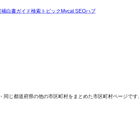
候補
白書
ガイド
検索トピック
Mycat SEOハブ
Q・同じ都道府県の他の市区町村をまとめた市区町村ページです