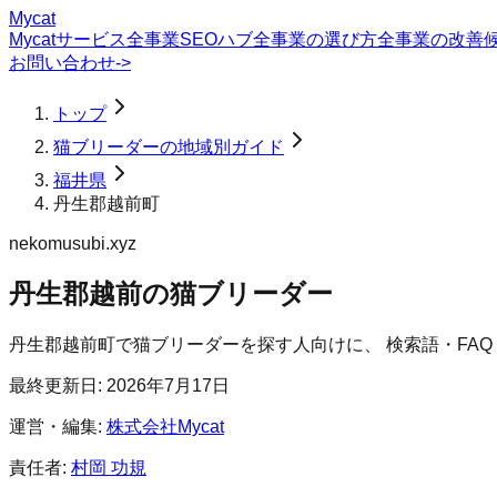
Mycat
Mycatサービス
全事業SEOハブ
全事業の選び方
全事業の改善
お問い合わせ
->
トップ
猫ブリーダーの地域別ガイド
福井県
丹生郡越前町
nekomusubi.xyz
丹生郡越前の猫ブリーダー
丹生郡越前町
で
猫ブリーダー
を探す人向けに、 検索語・FA
最終更新日:
2026年7月17日
運営・編集:
株式会社Mycat
責任者:
村岡 功規