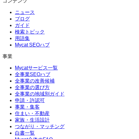
コンテンツ
ニュース
ブログ
ガイド
検索トピック
用語集
Mycat SEOハブ
事業
Mycatサービス一覧
全事業SEOハブ
全事業の改善候補
全事業の選び方
全事業の地域別ガイド
申請・許認可
事業・集客
住まい・不動産
家族・生活設計
つながり・マッチング
白書一覧