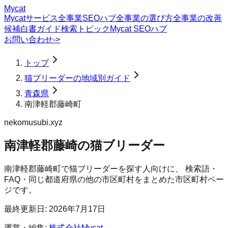
Mycat
Mycatサービス
全事業SEOハブ
全事業の選び方
全事業の改善
候補
白書
ガイド
検索トピック
Mycat SEOハブ
お問い合わせ
->
トップ
猫ブリーダーの地域別ガイド
青森県
南津軽郡藤崎町
nekomusubi.xyz
南津軽郡藤崎の猫ブリーダー
南津軽郡藤崎町
で
猫ブリーダー
を探す人向けに、 検索語・
FAQ・同じ都道府県の他の市区町村をまとめた市区町村ペー
ジです。
最終更新日:
2026年7月17日
運営・編集:
株式会社Mycat