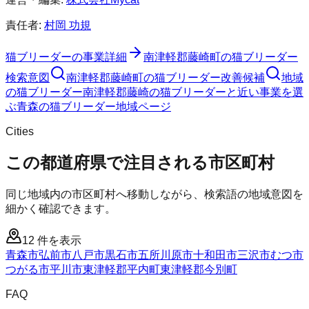
責任者:
村岡 功規
猫ブリーダー
の事業詳細
南津軽郡藤崎町
の
猫ブリーダー
検索意図
南津軽郡藤崎町
の
猫ブリーダー
改善候補
地域
の猫ブリーダー
南津軽郡藤崎の猫ブリーダーと近い事業を選
ぶ
青森
の
猫ブリーダー
地域ページ
Cities
この都道府県で注目される市区町村
同じ地域内の市区町村へ移動しながら、検索語の地域意図を
細かく確認できます。
12
件を表示
青森市
弘前市
八戸市
黒石市
五所川原市
十和田市
三沢市
むつ市
つがる市
平川市
東津軽郡平内町
東津軽郡今別町
FAQ