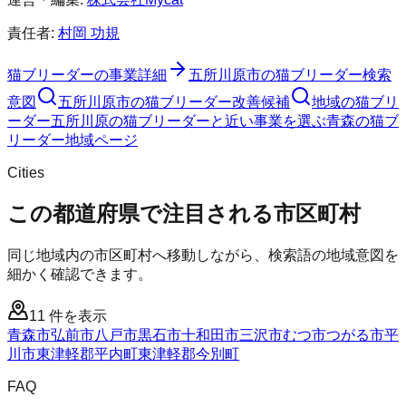
責任者:
村岡 功規
猫ブリーダー
の事業詳細
五所川原市
の
猫ブリーダー
検索
意図
五所川原市
の
猫ブリーダー
改善候補
地域の猫ブリ
ーダー
五所川原の猫ブリーダーと近い事業を選ぶ
青森
の
猫ブ
リーダー
地域ページ
Cities
この都道府県で注目される市区町村
同じ地域内の市区町村へ移動しながら、検索語の地域意図を
細かく確認できます。
11
件を表示
青森市
弘前市
八戸市
黒石市
十和田市
三沢市
むつ市
つがる市
平
川市
東津軽郡平内町
東津軽郡今別町
FAQ