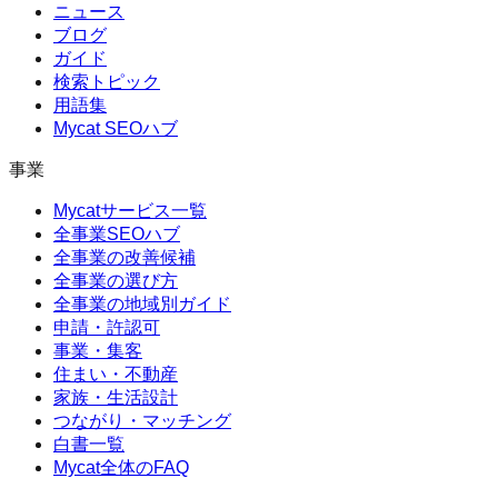
ニュース
ブログ
ガイド
検索トピック
用語集
Mycat SEOハブ
事業
Mycatサービス一覧
全事業SEOハブ
全事業の改善候補
全事業の選び方
全事業の地域別ガイド
申請・許認可
事業・集客
住まい・不動産
家族・生活設計
つながり・マッチング
白書一覧
Mycat全体のFAQ