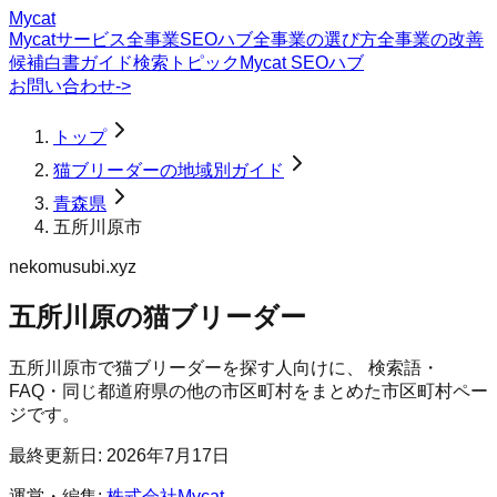
Mycat
Mycatサービス
全事業SEOハブ
全事業の選び方
全事業の改善
候補
白書
ガイド
検索トピック
Mycat SEOハブ
お問い合わせ
->
トップ
猫ブリーダーの地域別ガイド
青森県
五所川原市
nekomusubi.xyz
五所川原の猫ブリーダー
五所川原市
で
猫ブリーダー
を探す人向けに、 検索語・
FAQ・同じ都道府県の他の市区町村をまとめた市区町村ペー
ジです。
最終更新日:
2026年7月17日
運営・編集:
株式会社Mycat