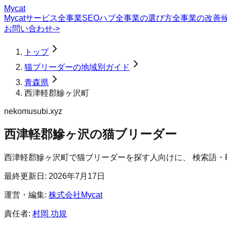
Mycat
Mycatサービス
全事業SEOハブ
全事業の選び方
全事業の改善
お問い合わせ
->
トップ
猫ブリーダーの地域別ガイド
青森県
西津軽郡鰺ヶ沢町
nekomusubi.xyz
西津軽郡鰺ヶ沢の猫ブリーダー
西津軽郡鰺ヶ沢町
で
猫ブリーダー
を探す人向けに、 検索語・
最終更新日:
2026年7月17日
運営・編集:
株式会社Mycat
責任者:
村岡 功規