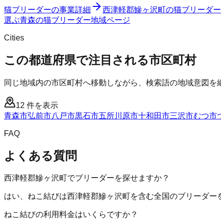
猫ブリーダー
の事業詳細
西津軽郡鰺ヶ沢町
の
猫ブリーダー
選ぶ
青森
の
猫ブリーダー
地域ページ
Cities
この都道府県で注目される市区町村
同じ地域内の市区町村へ移動しながら、検索語の地域意図を
12
件を表示
青森市
弘前市
八戸市
黒石市
五所川原市
十和田市
三沢市
むつ市
FAQ
よくある質問
西津軽郡鰺ヶ沢町でブリーダーを探せますか？
はい、ねこ結びは西津軽郡鰺ヶ沢町を含む全国のブリーダー
ねこ結びの利用料金はいくらですか？