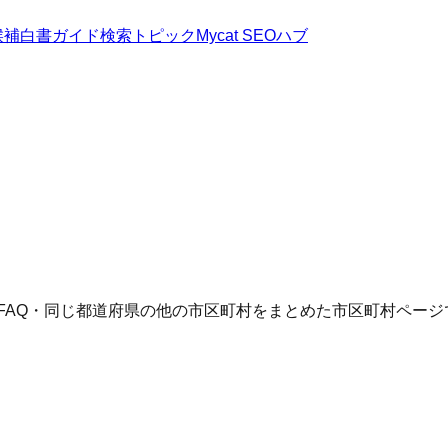
候補
白書
ガイド
検索トピック
Mycat SEOハブ
FAQ・同じ都道府県の他の市区町村をまとめた市区町村ページ