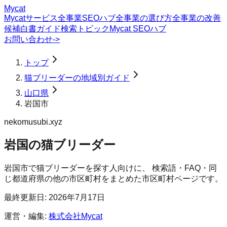
Mycat
Mycatサービス
全事業SEOハブ
全事業の選び方
全事業の改善
候補
白書
ガイド
検索トピック
Mycat SEOハブ
お問い合わせ
->
トップ
猫ブリーダーの地域別ガイド
山口県
岩国市
nekomusubi.xyz
岩国の猫ブリーダー
岩国市
で
猫ブリーダー
を探す人向けに、 検索語・FAQ・同
じ都道府県の他の市区町村をまとめた市区町村ページです。
最終更新日:
2026年7月17日
運営・編集:
株式会社Mycat