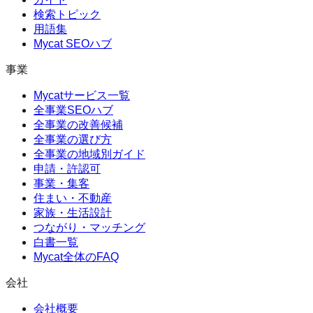
検索トピック
用語集
Mycat SEOハブ
事業
Mycatサービス一覧
全事業SEOハブ
全事業の改善候補
全事業の選び方
全事業の地域別ガイド
申請・許認可
事業・集客
住まい・不動産
家族・生活設計
つながり・マッチング
白書一覧
Mycat全体のFAQ
会社
会社概要