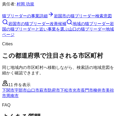
責任者:
村岡 功規
猫ブリーダー
の事業詳細
岩国市
の
猫ブリーダー
検索意図
岩国市
の
猫ブリーダー
改善候補
地域の猫ブリーダー
岩
国の猫ブリーダーと近い事業を選ぶ
山口
の
猫ブリーダー
地域
ページ
Cities
この都道府県で注目される市区町村
同じ地域内の市区町村へ移動しながら、検索語の地域意図を
細かく確認できます。
11
件を表示
下関市
宇部市
山口市
萩市
防府市
下松市
光市
長門市
柳井市
美祢
市
周南市
FAQ