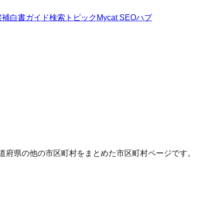
候補
白書
ガイド
検索トピック
Mycat SEOハブ
都道府県の他の市区町村をまとめた市区町村ページです。