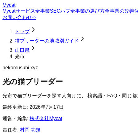
Mycat
Mycatサービス
全事業SEOハブ
全事業の選び方
全事業の改善
お問い合わせ
->
トップ
猫ブリーダーの地域別ガイド
山口県
光市
nekomusubi.xyz
光の猫ブリーダー
光市
で
猫ブリーダー
を探す人向けに、 検索語・FAQ・同じ
最終更新日:
2026年7月17日
運営・編集:
株式会社Mycat
責任者:
村岡 功規