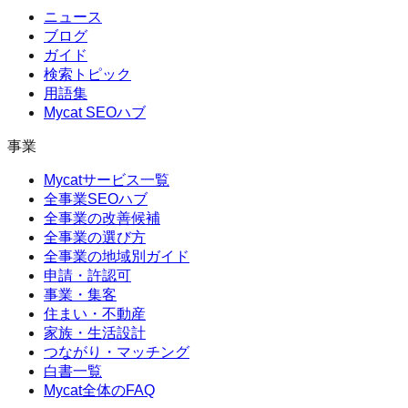
ニュース
ブログ
ガイド
検索トピック
用語集
Mycat SEOハブ
事業
Mycatサービス一覧
全事業SEOハブ
全事業の改善候補
全事業の選び方
全事業の地域別ガイド
申請・許認可
事業・集客
住まい・不動産
家族・生活設計
つながり・マッチング
白書一覧
Mycat全体のFAQ