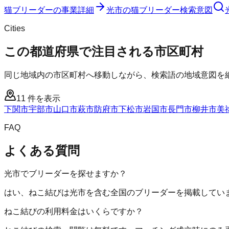
猫ブリーダー
の事業詳細
光市
の
猫ブリーダー
検索意図
Cities
この都道府県で注目される市区町村
同じ地域内の市区町村へ移動しながら、検索語の地域意図を
11
件を表示
下関市
宇部市
山口市
萩市
防府市
下松市
岩国市
長門市
柳井市
美
FAQ
よくある質問
光市でブリーダーを探せますか？
はい、ねこ結びは光市を含む全国のブリーダーを掲載してい
ねこ結びの利用料金はいくらですか？