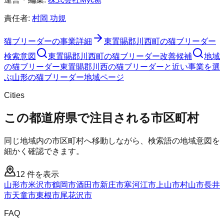
責任者:
村岡 功規
猫ブリーダー
の事業詳細
東置賜郡川西町
の
猫ブリーダー
検索意図
東置賜郡川西町
の
猫ブリーダー
改善候補
地域
の猫ブリーダー
東置賜郡川西の猫ブリーダーと近い事業を選
ぶ
山形
の
猫ブリーダー
地域ページ
Cities
この都道府県で注目される市区町村
同じ地域内の市区町村へ移動しながら、検索語の地域意図を
細かく確認できます。
12
件を表示
山形市
米沢市
鶴岡市
酒田市
新庄市
寒河江市
上山市
村山市
長井
市
天童市
東根市
尾花沢市
FAQ