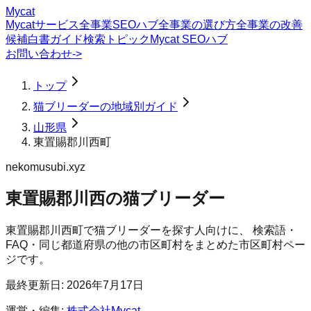
Mycat
Mycatサービス
全事業SEOハブ
全事業の選び方
全事業の改善
候補
白書
ガイド
検索トピック
Mycat SEOハブ
お問い合わせ
->
トップ
猫ブリーダーの地域別ガイド
山形県
東置賜郡川西町
nekomusubi.xyz
東置賜郡川西の猫ブリーダー
東置賜郡川西町
で
猫ブリーダー
を探す人向けに、 検索語・
FAQ・同じ都道府県の他の市区町村をまとめた市区町村ペー
ジです。
最終更新日:
2026年7月17日
運営・編集:
株式会社Mycat