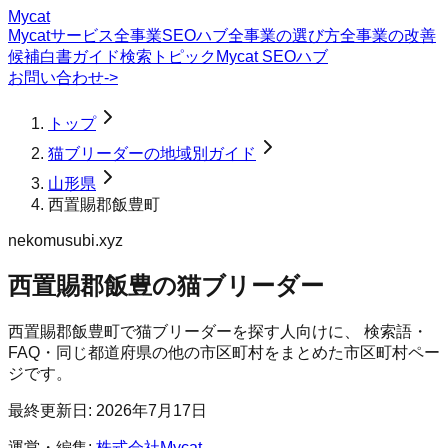
Mycat
Mycatサービス
全事業SEOハブ
全事業の選び方
全事業の改善
候補
白書
ガイド
検索トピック
Mycat SEOハブ
お問い合わせ
->
トップ
猫ブリーダーの地域別ガイド
山形県
西置賜郡飯豊町
nekomusubi.xyz
西置賜郡飯豊の猫ブリーダー
西置賜郡飯豊町
で
猫ブリーダー
を探す人向けに、 検索語・
FAQ・同じ都道府県の他の市区町村をまとめた市区町村ペー
ジです。
最終更新日:
2026年7月17日
運営・編集:
株式会社Mycat