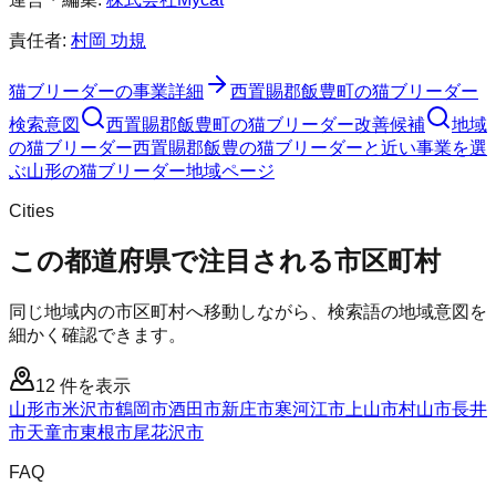
責任者:
村岡 功規
猫ブリーダー
の事業詳細
西置賜郡飯豊町
の
猫ブリーダー
検索意図
西置賜郡飯豊町
の
猫ブリーダー
改善候補
地域
の猫ブリーダー
西置賜郡飯豊の猫ブリーダーと近い事業を選
ぶ
山形
の
猫ブリーダー
地域ページ
Cities
この都道府県で注目される市区町村
同じ地域内の市区町村へ移動しながら、検索語の地域意図を
細かく確認できます。
12
件を表示
山形市
米沢市
鶴岡市
酒田市
新庄市
寒河江市
上山市
村山市
長井
市
天童市
東根市
尾花沢市
FAQ