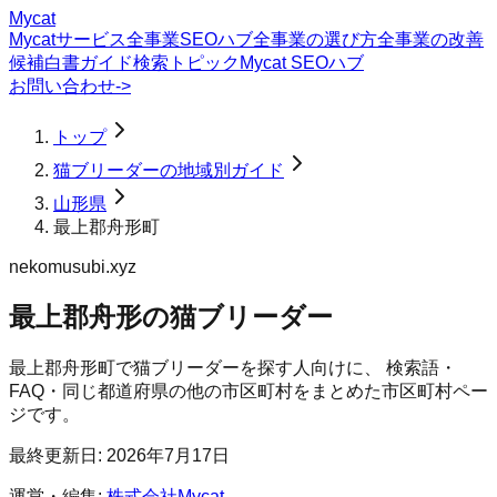
Mycat
Mycatサービス
全事業SEOハブ
全事業の選び方
全事業の改善
候補
白書
ガイド
検索トピック
Mycat SEOハブ
お問い合わせ
->
トップ
猫ブリーダーの地域別ガイド
山形県
最上郡舟形町
nekomusubi.xyz
最上郡舟形の猫ブリーダー
最上郡舟形町
で
猫ブリーダー
を探す人向けに、 検索語・
FAQ・同じ都道府県の他の市区町村をまとめた市区町村ペー
ジです。
最終更新日:
2026年7月17日
運営・編集:
株式会社Mycat