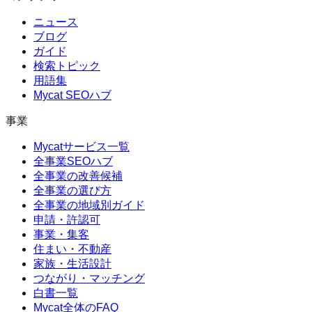
ニュース
ブログ
ガイド
検索トピック
用語集
Mycat SEOハブ
事業
Mycatサービス一覧
全事業SEOハブ
全事業の改善候補
全事業の選び方
全事業の地域別ガイド
申請・許認可
事業・集客
住まい・不動産
家族・生活設計
つながり・マッチング
白書一覧
Mycat全体のFAQ