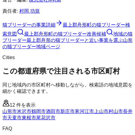
責任者:
村岡 功規
猫ブリーダー
の事業詳細
最上郡舟形町
の
猫ブリーダー
検
索意図
最上郡舟形町
の
猫ブリーダー
改善候補
地域の猫
ブリーダー
最上郡舟形の猫ブリーダーと近い事業を選ぶ
山形
の
猫ブリーダー
地域ページ
Cities
この都道府県で注目される市区町村
同じ地域内の市区町村へ移動しながら、検索語の地域意図を
細かく確認できます。
12
件を表示
山形市
米沢市
鶴岡市
酒田市
新庄市
寒河江市
上山市
村山市
長井
市
天童市
東根市
尾花沢市
FAQ