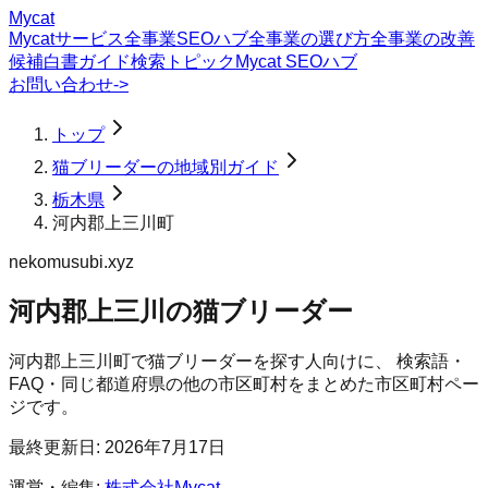
Mycat
Mycatサービス
全事業SEOハブ
全事業の選び方
全事業の改善
候補
白書
ガイド
検索トピック
Mycat SEOハブ
お問い合わせ
->
トップ
猫ブリーダーの地域別ガイド
栃木県
河内郡上三川町
nekomusubi.xyz
河内郡上三川の猫ブリーダー
河内郡上三川町
で
猫ブリーダー
を探す人向けに、 検索語・
FAQ・同じ都道府県の他の市区町村をまとめた市区町村ペー
ジです。
最終更新日:
2026年7月17日
運営・編集:
株式会社Mycat