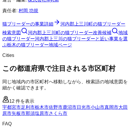
責任者:
村岡 功規
猫ブリーダー
の事業詳細
河内郡上三川町
の
猫ブリーダー
検索意図
河内郡上三川町
の
猫ブリーダー
改善候補
地域
の猫ブリーダー
河内郡上三川の猫ブリーダーと近い事業を選
ぶ
栃木
の
猫ブリーダー
地域ページ
Cities
この都道府県で注目される市区町村
同じ地域内の市区町村へ移動しながら、検索語の地域意図を
細かく確認できます。
12
件を表示
宇都宮市
足利市
栃木市
佐野市
鹿沼市
日光市
小山市
真岡市
大田
原市
矢板市
那須塩原市
さくら市
FAQ