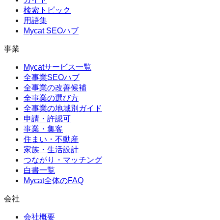
検索トピック
用語集
Mycat SEOハブ
事業
Mycatサービス一覧
全事業SEOハブ
全事業の改善候補
全事業の選び方
全事業の地域別ガイド
申請・許認可
事業・集客
住まい・不動産
家族・生活設計
つながり・マッチング
白書一覧
Mycat全体のFAQ
会社
会社概要