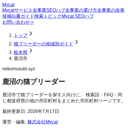
Mycat
Mycatサービス
全事業SEOハブ
全事業の選び方
全事業の改善
候補
白書
ガイド
検索トピック
Mycat SEOハブ
お問い合わせ
->
トップ
猫ブリーダーの地域別ガイド
栃木県
鹿沼市
nekomusubi.xyz
鹿沼の猫ブリーダー
鹿沼市
で
猫ブリーダー
を探す人向けに、 検索語・FAQ・同
じ都道府県の他の市区町村をまとめた市区町村ページです。
最終更新日:
2026年7月17日
運営・編集:
株式会社Mycat