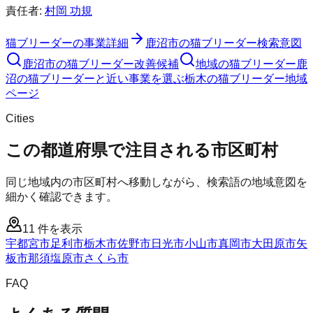
責任者:
村岡 功規
猫ブリーダー
の事業詳細
鹿沼市
の
猫ブリーダー
検索意図
鹿沼市
の
猫ブリーダー
改善候補
地域の猫ブリーダー
鹿
沼の猫ブリーダーと近い事業を選ぶ
栃木
の
猫ブリーダー
地域
ページ
Cities
この都道府県で注目される市区町村
同じ地域内の市区町村へ移動しながら、検索語の地域意図を
細かく確認できます。
11
件を表示
宇都宮市
足利市
栃木市
佐野市
日光市
小山市
真岡市
大田原市
矢
板市
那須塩原市
さくら市
FAQ