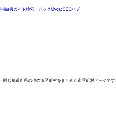
候補
白書
ガイド
検索トピック
Mycat SEOハブ
Q・同じ都道府県の他の市区町村をまとめた市区町村ページです