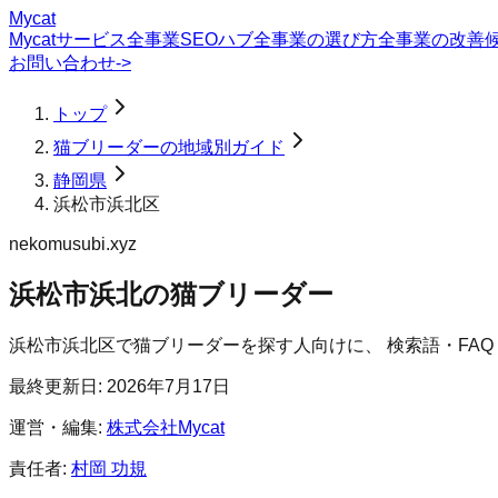
Mycat
Mycatサービス
全事業SEOハブ
全事業の選び方
全事業の改善
お問い合わせ
->
トップ
猫ブリーダーの地域別ガイド
静岡県
浜松市浜北区
nekomusubi.xyz
浜松市浜北の猫ブリーダー
浜松市浜北区
で
猫ブリーダー
を探す人向けに、 検索語・FA
最終更新日:
2026年7月17日
運営・編集:
株式会社Mycat
責任者:
村岡 功規