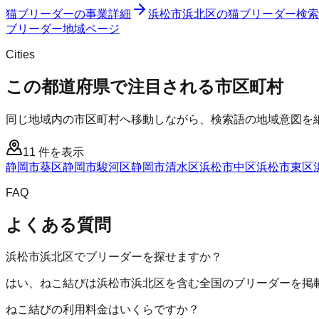
猫ブリーダー
の事業詳細
浜松市浜北区
の
猫ブリーダー
検索
ブリーダー
地域ページ
Cities
この都道府県で注目される市区町村
同じ地域内の市区町村へ移動しながら、検索語の地域意図を
11
件を表示
静岡市葵区
静岡市駿河区
静岡市清水区
浜松市中区
浜松市東区
FAQ
よくある質問
浜松市浜北区でブリーダーを探せますか？
はい、ねこ結びは浜松市浜北区を含む全国のブリーダーを掲
ねこ結びの利用料金はいくらですか？