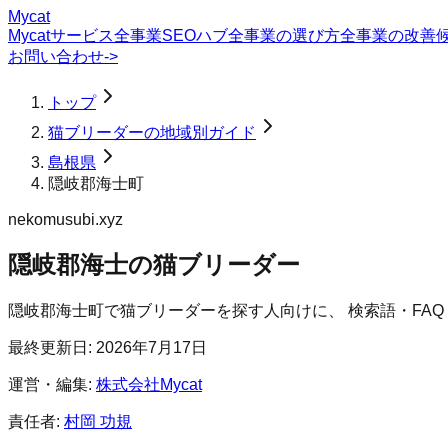
Mycat
Mycatサービス
全事業SEOハブ
全事業の選び方
全事業の改善
お問い合わせ
->
トップ
猫ブリーダーの地域別ガイド
島根県
隠岐郡海士町
nekomusubi.xyz
隠岐郡海士の猫ブリーダー
隠岐郡海士町
で
猫ブリーダー
を探す人向けに、 検索語・FA
最終更新日:
2026年7月17日
運営・編集:
株式会社Mycat
責任者:
村岡 功規