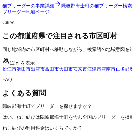
猫ブリーダー
の事業詳細
隠岐郡海士町
の
猫ブリーダー
検索
ブリーダー
地域ページ
Cities
この都道府県で注目される市区町村
同じ地域内の市区町村へ移動しながら、検索語の地域意図を
12
件を表示
松江市
浜田市
出雲市
益田市
大田市
安来市
江津市
雲南市
仁多郡
FAQ
よくある質問
隠岐郡海士町でブリーダーを探せますか？
はい、ねこ結びは隠岐郡海士町を含む全国のブリーダーを掲
ねこ結びの利用料金はいくらですか？