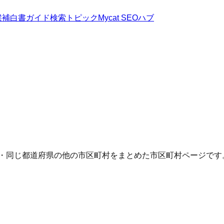
候補
白書
ガイド
検索トピック
Mycat SEOハブ
Q・同じ都道府県の他の市区町村をまとめた市区町村ページです