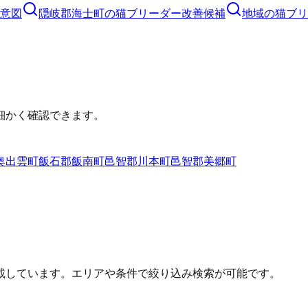
意図
隠岐郡海士町
の
猫ブリーダー
改善候補
地域の猫ブリ
細かく確認できます。
奥出雲町
飯石郡飯南町
邑智郡川本町
邑智郡美郷町
載しています。エリアや条件で絞り込み検索が可能です。