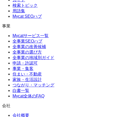
検索トピック
用語集
Mycat SEOハブ
事業
Mycatサービス一覧
全事業SEOハブ
全事業の改善候補
全事業の選び方
全事業の地域別ガイド
申請・許認可
事業・集客
住まい・不動産
家族・生活設計
つながり・マッチング
白書一覧
Mycat全体のFAQ
会社
会社概要