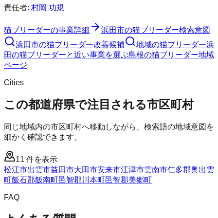
責任者:
村岡 功規
猫ブリーダー
の事業詳細
浜田市
の
猫ブリーダー
検索意図
浜田市
の
猫ブリーダー
改善候補
地域の猫ブリーダー
浜
田の猫ブリーダーと近い事業を選ぶ
島根
の
猫ブリーダー
地域
ページ
Cities
この都道府県で注目される市区町村
同じ地域内の市区町村へ移動しながら、検索語の地域意図を
細かく確認できます。
11
件を表示
松江市
出雲市
益田市
大田市
安来市
江津市
雲南市
仁多郡奥出雲
町
飯石郡飯南町
邑智郡川本町
邑智郡美郷町
FAQ