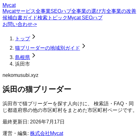
Mycat
Mycatサービス
全事業SEOハブ
全事業の選び方
全事業の改善
候補
白書
ガイド
検索トピック
Mycat SEOハブ
お問い合わせ
->
トップ
猫ブリーダーの地域別ガイド
島根県
浜田市
nekomusubi.xyz
浜田の猫ブリーダー
浜田市
で
猫ブリーダー
を探す人向けに、 検索語・FAQ・同
じ都道府県の他の市区町村をまとめた市区町村ページです。
最終更新日:
2026年7月17日
運営・編集:
株式会社Mycat