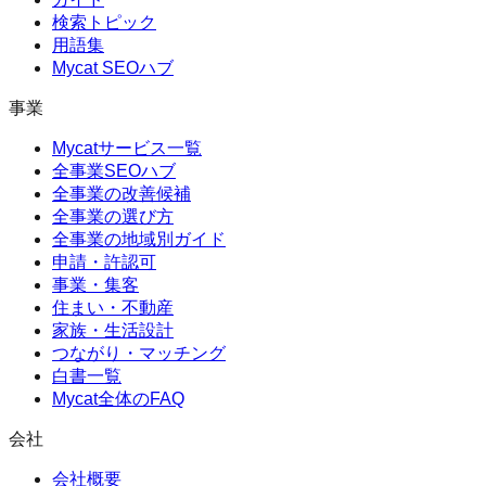
検索トピック
用語集
Mycat SEOハブ
事業
Mycatサービス一覧
全事業SEOハブ
全事業の改善候補
全事業の選び方
全事業の地域別ガイド
申請・許認可
事業・集客
住まい・不動産
家族・生活設計
つながり・マッチング
白書一覧
Mycat全体のFAQ
会社
会社概要