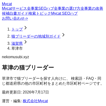
Mycat
Mycatサービス
全事業SEOハブ
全事業の選び方
全事業の改善
候補
白書
ガイド
検索トピック
Mycat SEOハブ
お問い合わせ
->
トップ
猫ブリーダーの地域別ガイド
滋賀県
草津市
nekomusubi.xyz
草津の猫ブリーダー
草津市
で
猫ブリーダー
を探す人向けに、 検索語・FAQ・同
じ都道府県の他の市区町村をまとめた市区町村ページです。
最終更新日:
2026年7月17日
運営・編集:
株式会社Mycat