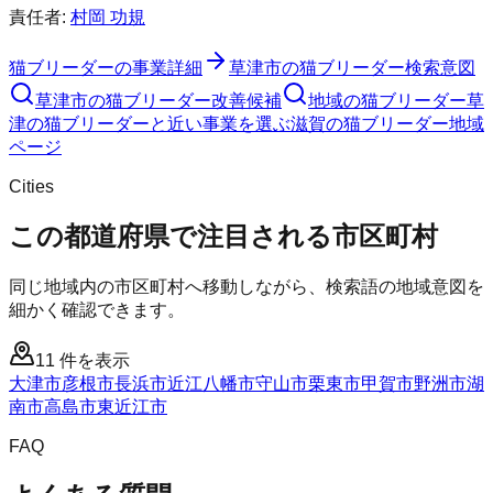
責任者:
村岡 功規
猫ブリーダー
の事業詳細
草津市
の
猫ブリーダー
検索意図
草津市
の
猫ブリーダー
改善候補
地域の猫ブリーダー
草
津の猫ブリーダーと近い事業を選ぶ
滋賀
の
猫ブリーダー
地域
ページ
Cities
この都道府県で注目される市区町村
同じ地域内の市区町村へ移動しながら、検索語の地域意図を
細かく確認できます。
11
件を表示
大津市
彦根市
長浜市
近江八幡市
守山市
栗東市
甲賀市
野洲市
湖
南市
高島市
東近江市
FAQ