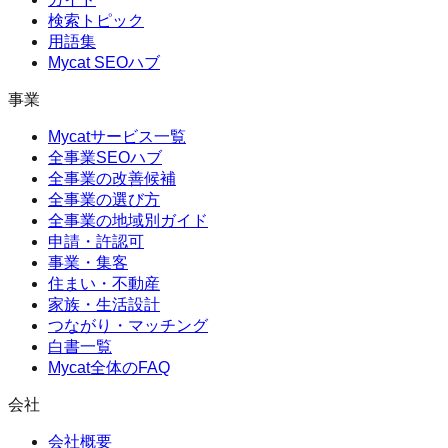
検索トピック
用語集
Mycat SEOハブ
事業
Mycatサービス一覧
全事業SEOハブ
全事業の改善候補
全事業の選び方
全事業の地域別ガイド
申請・許認可
事業・集客
住まい・不動産
家族・生活設計
つながり・マッチング
白書一覧
Mycat全体のFAQ
会社
会社概要