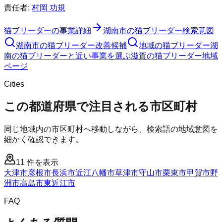
責任者:
村岡 功規
猫ブリーダー
の事業詳細
湖南市
の
猫ブリーダー
検索意図
湖南市
の
猫ブリーダー
改善候補
地域の猫ブリーダー
湖
南の猫ブリーダーと近い事業を選ぶ
滋賀
の
猫ブリーダー
地域
ページ
Cities
この都道府県で注目される市区町村
同じ地域内の市区町村へ移動しながら、検索語の地域意図を
細かく確認できます。
11
件を表示
大津市
彦根市
長浜市
近江八幡市
草津市
守山市
栗東市
甲賀市
野
洲市
高島市
東近江市
FAQ