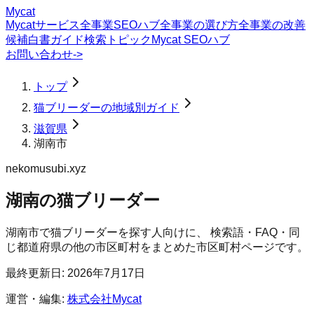
Mycat
Mycatサービス
全事業SEOハブ
全事業の選び方
全事業の改善
候補
白書
ガイド
検索トピック
Mycat SEOハブ
お問い合わせ
->
トップ
猫ブリーダーの地域別ガイド
滋賀県
湖南市
nekomusubi.xyz
湖南の猫ブリーダー
湖南市
で
猫ブリーダー
を探す人向けに、 検索語・FAQ・同
じ都道府県の他の市区町村をまとめた市区町村ページです。
最終更新日:
2026年7月17日
運営・編集:
株式会社Mycat