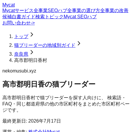
Mycat
Mycatサービス
全事業SEOハブ
全事業の選び方
全事業の改善
候補
白書
ガイド
検索トピック
Mycat SEOハブ
お問い合わせ
->
トップ
猫ブリーダーの地域別ガイド
奈良県
高市郡明日香村
nekomusubi.xyz
高市郡明日香の猫ブリーダー
高市郡明日香村
で
猫ブリーダー
を探す人向けに、 検索語・
FAQ・同じ都道府県の他の市区町村をまとめた市区町村ペー
ジです。
最終更新日:
2026年7月17日
運営・編集:
株式会社Mycat