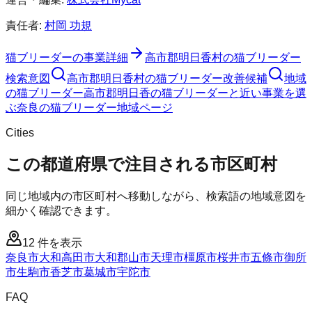
責任者:
村岡 功規
猫ブリーダー
の事業詳細
高市郡明日香村
の
猫ブリーダー
検索意図
高市郡明日香村
の
猫ブリーダー
改善候補
地域
の猫ブリーダー
高市郡明日香の猫ブリーダーと近い事業を選
ぶ
奈良
の
猫ブリーダー
地域ページ
Cities
この都道府県で注目される市区町村
同じ地域内の市区町村へ移動しながら、検索語の地域意図を
細かく確認できます。
12
件を表示
奈良市
大和高田市
大和郡山市
天理市
橿原市
桜井市
五條市
御所
市
生駒市
香芝市
葛城市
宇陀市
FAQ