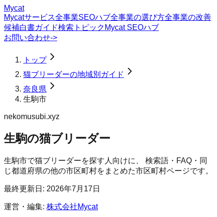
Mycat
Mycatサービス
全事業SEOハブ
全事業の選び方
全事業の改善
候補
白書
ガイド
検索トピック
Mycat SEOハブ
お問い合わせ
->
トップ
猫ブリーダーの地域別ガイド
奈良県
生駒市
nekomusubi.xyz
生駒の猫ブリーダー
生駒市
で
猫ブリーダー
を探す人向けに、 検索語・FAQ・同
じ都道府県の他の市区町村をまとめた市区町村ページです。
最終更新日:
2026年7月17日
運営・編集:
株式会社Mycat