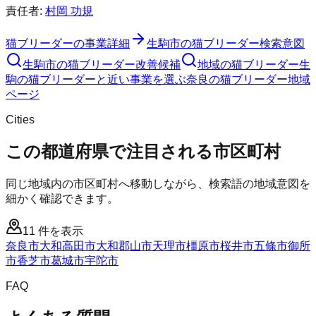
責任者:
村岡 功規
猫ブリーダー
の事業詳細
生駒市
の
猫ブリーダー
検索意図
生駒市
の
猫ブリーダー
改善候補
地域の猫ブリーダー
生
駒の猫ブリーダーと近い事業を選ぶ
奈良
の
猫ブリーダー
地域
ページ
Cities
この都道府県で注目される市区町村
同じ地域内の市区町村へ移動しながら、検索語の地域意図を
細かく確認できます。
11
件を表示
奈良市
大和高田市
大和郡山市
天理市
橿原市
桜井市
五條市
御所
市
香芝市
葛城市
宇陀市
FAQ