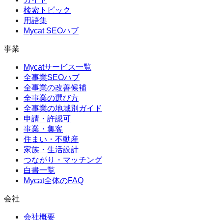
検索トピック
用語集
Mycat SEOハブ
事業
Mycatサービス一覧
全事業SEOハブ
全事業の改善候補
全事業の選び方
全事業の地域別ガイド
申請・許認可
事業・集客
住まい・不動産
家族・生活設計
つながり・マッチング
白書一覧
Mycat全体のFAQ
会社
会社概要