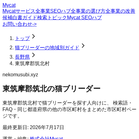
Mycat
Mycatサービス
全事業SEOハブ
全事業の選び方
全事業の改善
候補
白書
ガイド
検索トピック
Mycat SEOハブ
お問い合わせ
->
トップ
猫ブリーダーの地域別ガイド
長野県
東筑摩郡筑北村
nekomusubi.xyz
東筑摩郡筑北の猫ブリーダー
東筑摩郡筑北村
で
猫ブリーダー
を探す人向けに、 検索語・
FAQ・同じ都道府県の他の市区町村をまとめた市区町村ペー
ジです。
最終更新日:
2026年7月17日
運営・編集:
株式会社Mycat