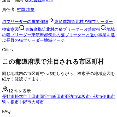
責任者:
村岡 功規
猫ブリーダー
の事業詳細
東筑摩郡筑北村
の
猫ブリーダー
検索意図
東筑摩郡筑北村
の
猫ブリーダー
改善候補
地域
の猫ブリーダー
東筑摩郡筑北の猫ブリーダーと近い事業を選
ぶ
長野
の
猫ブリーダー
地域ページ
Cities
この都道府県で注目される市区町村
同じ地域内の市区町村へ移動しながら、検索語の地域意図を
細かく確認できます。
12
件を表示
長野市
松本市
上田市
岡谷市
飯田市
諏訪市
須坂市
小諸市
伊那市
駒ヶ根市
中野市
大町市
FAQ