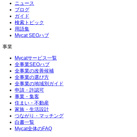
ニュース
ブログ
ガイド
検索トピック
用語集
Mycat SEOハブ
事業
Mycatサービス一覧
全事業SEOハブ
全事業の改善候補
全事業の選び方
全事業の地域別ガイド
申請・許認可
事業・集客
住まい・不動産
家族・生活設計
つながり・マッチング
白書一覧
Mycat全体のFAQ