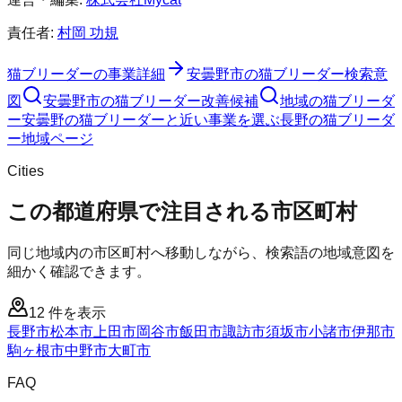
責任者:
村岡 功規
猫ブリーダー
の事業詳細
安曇野市
の
猫ブリーダー
検索意
図
安曇野市
の
猫ブリーダー
改善候補
地域の猫ブリーダ
ー
安曇野の猫ブリーダーと近い事業を選ぶ
長野
の
猫ブリーダ
ー
地域ページ
Cities
この都道府県で注目される市区町村
同じ地域内の市区町村へ移動しながら、検索語の地域意図を
細かく確認できます。
12
件を表示
長野市
松本市
上田市
岡谷市
飯田市
諏訪市
須坂市
小諸市
伊那市
駒ヶ根市
中野市
大町市
FAQ