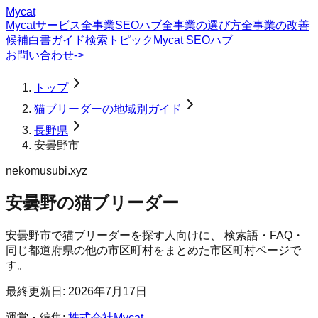
Mycat
Mycatサービス
全事業SEOハブ
全事業の選び方
全事業の改善
候補
白書
ガイド
検索トピック
Mycat SEOハブ
お問い合わせ
->
トップ
猫ブリーダーの地域別ガイド
長野県
安曇野市
nekomusubi.xyz
安曇野の猫ブリーダー
安曇野市
で
猫ブリーダー
を探す人向けに、 検索語・FAQ・
同じ都道府県の他の市区町村をまとめた市区町村ページで
す。
最終更新日:
2026年7月17日
運営・編集:
株式会社Mycat