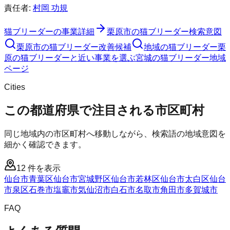
責任者:
村岡 功規
猫ブリーダー
の事業詳細
栗原市
の
猫ブリーダー
検索意図
栗原市
の
猫ブリーダー
改善候補
地域の猫ブリーダー
栗
原の猫ブリーダーと近い事業を選ぶ
宮城
の
猫ブリーダー
地域
ページ
Cities
この都道府県で注目される市区町村
同じ地域内の市区町村へ移動しながら、検索語の地域意図を
細かく確認できます。
12
件を表示
仙台市青葉区
仙台市宮城野区
仙台市若林区
仙台市太白区
仙台
市泉区
石巻市
塩竈市
気仙沼市
白石市
名取市
角田市
多賀城市
FAQ