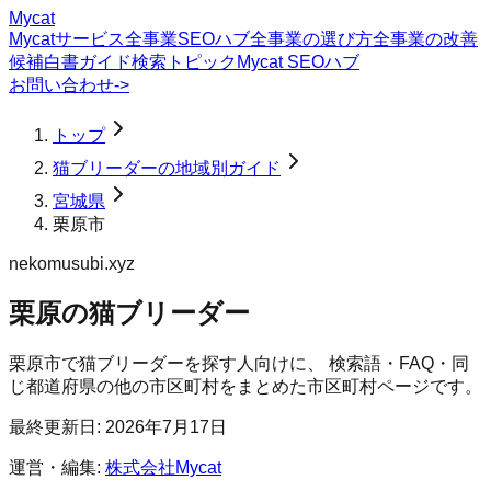
Mycat
Mycatサービス
全事業SEOハブ
全事業の選び方
全事業の改善
候補
白書
ガイド
検索トピック
Mycat SEOハブ
お問い合わせ
->
トップ
猫ブリーダーの地域別ガイド
宮城県
栗原市
nekomusubi.xyz
栗原の猫ブリーダー
栗原市
で
猫ブリーダー
を探す人向けに、 検索語・FAQ・同
じ都道府県の他の市区町村をまとめた市区町村ページです。
最終更新日:
2026年7月17日
運営・編集:
株式会社Mycat