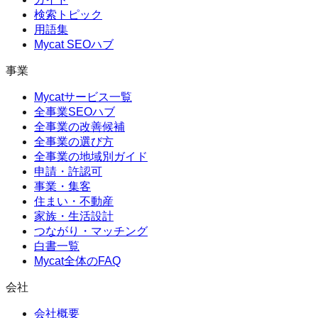
検索トピック
用語集
Mycat SEOハブ
事業
Mycatサービス一覧
全事業SEOハブ
全事業の改善候補
全事業の選び方
全事業の地域別ガイド
申請・許認可
事業・集客
住まい・不動産
家族・生活設計
つながり・マッチング
白書一覧
Mycat全体のFAQ
会社
会社概要