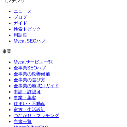
コンテンツ
ニュース
ブログ
ガイド
検索トピック
用語集
Mycat SEOハブ
事業
Mycatサービス一覧
全事業SEOハブ
全事業の改善候補
全事業の選び方
全事業の地域別ガイド
申請・許認可
事業・集客
住まい・不動産
家族・生活設計
つながり・マッチング
白書一覧