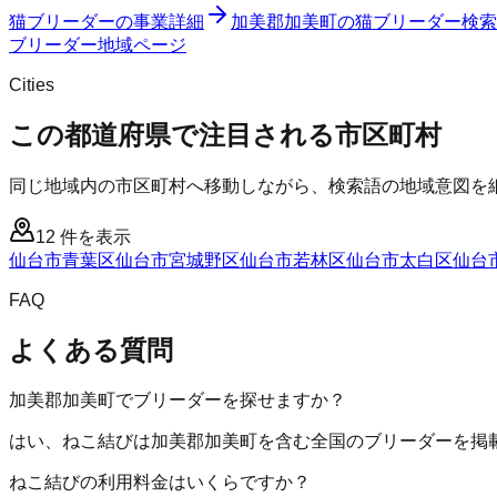
猫ブリーダー
の事業詳細
加美郡加美町
の
猫ブリーダー
検索
ブリーダー
地域ページ
Cities
この都道府県で注目される市区町村
同じ地域内の市区町村へ移動しながら、検索語の地域意図を
12
件を表示
仙台市青葉区
仙台市宮城野区
仙台市若林区
仙台市太白区
仙台
FAQ
よくある質問
加美郡加美町でブリーダーを探せますか？
はい、ねこ結びは加美郡加美町を含む全国のブリーダーを掲
ねこ結びの利用料金はいくらですか？