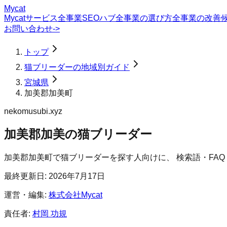
Mycat
Mycatサービス
全事業SEOハブ
全事業の選び方
全事業の改善
お問い合わせ
->
トップ
猫ブリーダーの地域別ガイド
宮城県
加美郡加美町
nekomusubi.xyz
加美郡加美の猫ブリーダー
加美郡加美町
で
猫ブリーダー
を探す人向けに、 検索語・FA
最終更新日:
2026年7月17日
運営・編集:
株式会社Mycat
責任者:
村岡 功規