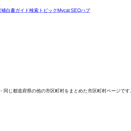
候補
白書
ガイド
検索トピック
Mycat SEOハブ
Q・同じ都道府県の他の市区町村をまとめた市区町村ページです