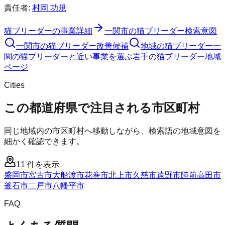
責任者:
村岡 功規
猫ブリーダー
の事業詳細
一関市
の
猫ブリーダー
検索意図
一関市
の
猫ブリーダー
改善候補
地域の猫ブリーダー
一
関の猫ブリーダーと近い事業を選ぶ
岩手
の
猫ブリーダー
地域
ページ
Cities
この都道府県で注目される市区町村
同じ地域内の市区町村へ移動しながら、検索語の地域意図を
細かく確認できます。
11
件を表示
盛岡市
宮古市
大船渡市
花巻市
北上市
久慈市
遠野市
陸前高田市
釜石市
二戸市
八幡平市
FAQ