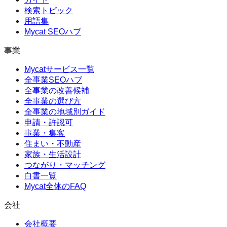
検索トピック
用語集
Mycat SEOハブ
事業
Mycatサービス一覧
全事業SEOハブ
全事業の改善候補
全事業の選び方
全事業の地域別ガイド
申請・許認可
事業・集客
住まい・不動産
家族・生活設計
つながり・マッチング
白書一覧
Mycat全体のFAQ
会社
会社概要