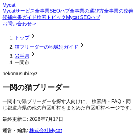
Mycat
Mycatサービス
全事業SEOハブ
全事業の選び方
全事業の改善
候補
白書
ガイド
検索トピック
Mycat SEOハブ
お問い合わせ
->
トップ
猫ブリーダーの地域別ガイド
岩手県
一関市
nekomusubi.xyz
一関の猫ブリーダー
一関市
で
猫ブリーダー
を探す人向けに、 検索語・FAQ・同
じ都道府県の他の市区町村をまとめた市区町村ページです。
最終更新日:
2026年7月17日
運営・編集:
株式会社Mycat