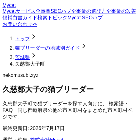
Mycat
Mycatサービス
全事業SEOハブ
全事業の選び方
全事業の改善
候補
白書
ガイド
検索トピック
Mycat SEOハブ
お問い合わせ
->
トップ
猫ブリーダーの地域別ガイド
茨城県
久慈郡大子町
nekomusubi.xyz
久慈郡大子の猫ブリーダー
久慈郡大子町
で
猫ブリーダー
を探す人向けに、 検索語・
FAQ・同じ都道府県の他の市区町村をまとめた市区町村ペー
ジです。
最終更新日:
2026年7月17日
運営・編集:
株式会社Mycat