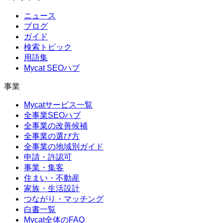
ニュース
ブログ
ガイド
検索トピック
用語集
Mycat SEOハブ
事業
Mycatサービス一覧
全事業SEOハブ
全事業の改善候補
全事業の選び方
全事業の地域別ガイド
申請・許認可
事業・集客
住まい・不動産
家族・生活設計
つながり・マッチング
白書一覧
Mycat全体のFAQ