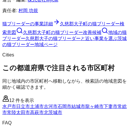
責任者:
村岡 功規
猫ブリーダー
の事業詳細
久慈郡大子町
の
猫ブリーダー
検
索意図
久慈郡大子町
の
猫ブリーダー
改善候補
地域の猫
ブリーダー
久慈郡大子の猫ブリーダーと近い事業を選ぶ
茨城
の
猫ブリーダー
地域ページ
Cities
この都道府県で注目される市区町村
同じ地域内の市区町村へ移動しながら、検索語の地域意図を
細かく確認できます。
12
件を表示
水戸市
日立市
土浦市
古河市
石岡市
結城市
龍ヶ崎市
下妻市
常総
市
常陸太田市
高萩市
北茨城市
FAQ