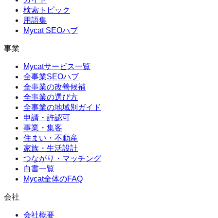
検索トピック
用語集
Mycat SEOハブ
事業
Mycatサービス一覧
全事業SEOハブ
全事業の改善候補
全事業の選び方
全事業の地域別ガイド
申請・許認可
事業・集客
住まい・不動産
家族・生活設計
つながり・マッチング
白書一覧
Mycat全体のFAQ
会社
会社概要