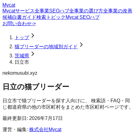
Mycat
Mycatサービス
全事業SEOハブ
全事業の選び方
全事業の改善
候補
白書
ガイド
検索トピック
Mycat SEOハブ
お問い合わせ
->
トップ
猫ブリーダーの地域別ガイド
茨城県
日立市
nekomusubi.xyz
日立の猫ブリーダー
日立市
で
猫ブリーダー
を探す人向けに、 検索語・FAQ・同
じ都道府県の他の市区町村をまとめた市区町村ページです。
最終更新日:
2026年7月17日
運営・編集:
株式会社Mycat