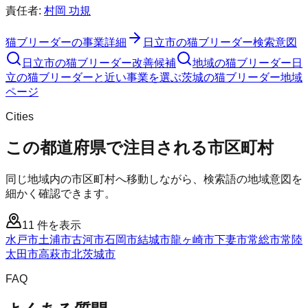
責任者:
村岡 功規
猫ブリーダー
の事業詳細
日立市
の
猫ブリーダー
検索意図
日立市
の
猫ブリーダー
改善候補
地域の猫ブリーダー
日
立の猫ブリーダーと近い事業を選ぶ
茨城
の
猫ブリーダー
地域
ページ
Cities
この都道府県で注目される市区町村
同じ地域内の市区町村へ移動しながら、検索語の地域意図を
細かく確認できます。
11
件を表示
水戸市
土浦市
古河市
石岡市
結城市
龍ヶ崎市
下妻市
常総市
常陸
太田市
高萩市
北茨城市
FAQ