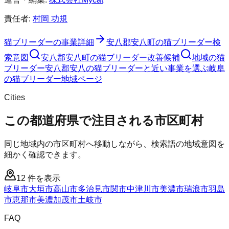
責任者:
村岡 功規
猫ブリーダー
の事業詳細
安八郡安八町
の
猫ブリーダー
検
索意図
安八郡安八町
の
猫ブリーダー
改善候補
地域の猫
ブリーダー
安八郡安八の猫ブリーダーと近い事業を選ぶ
岐阜
の
猫ブリーダー
地域ページ
Cities
この都道府県で注目される市区町村
同じ地域内の市区町村へ移動しながら、検索語の地域意図を
細かく確認できます。
12
件を表示
岐阜市
大垣市
高山市
多治見市
関市
中津川市
美濃市
瑞浪市
羽島
市
恵那市
美濃加茂市
土岐市
FAQ