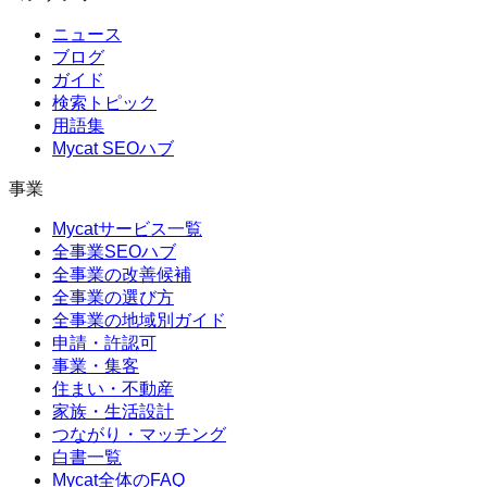
ニュース
ブログ
ガイド
検索トピック
用語集
Mycat SEOハブ
事業
Mycatサービス一覧
全事業SEOハブ
全事業の改善候補
全事業の選び方
全事業の地域別ガイド
申請・許認可
事業・集客
住まい・不動産
家族・生活設計
つながり・マッチング
白書一覧
Mycat全体のFAQ