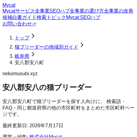
Mycat
Mycatサービス
全事業SEOハブ
全事業の選び方
全事業の改善
候補
白書
ガイド
検索トピック
Mycat SEOハブ
お問い合わせ
->
トップ
猫ブリーダーの地域別ガイド
岐阜県
安八郡安八町
nekomusubi.xyz
安八郡安八の猫ブリーダー
安八郡安八町
で
猫ブリーダー
を探す人向けに、 検索語・
FAQ・同じ都道府県の他の市区町村をまとめた市区町村ペー
ジです。
最終更新日:
2026年7月17日
運営・編集:
株式会社Mycat