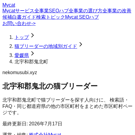
Mycat
Mycatサービス
全事業SEOハブ
全事業の選び方
全事業の改善
候補
白書
ガイド
検索トピック
Mycat SEOハブ
お問い合わせ
->
トップ
猫ブリーダーの地域別ガイド
愛媛県
北宇和郡鬼北町
nekomusubi.xyz
北宇和郡鬼北の猫ブリーダー
北宇和郡鬼北町
で
猫ブリーダー
を探す人向けに、 検索語・
FAQ・同じ都道府県の他の市区町村をまとめた市区町村ペー
ジです。
最終更新日:
2026年7月17日
運営・編集:
株式会社Mycat