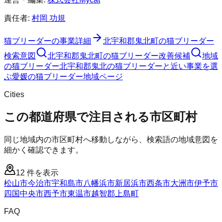
責任者:
村岡 功規
猫ブリーダー
の事業詳細
北宇和郡鬼北町
の
猫ブリーダー
検索意図
北宇和郡鬼北町
の
猫ブリーダー
改善候補
地域
の猫ブリーダー
北宇和郡鬼北の猫ブリーダーと近い事業を選
ぶ
愛媛
の
猫ブリーダー
地域ページ
Cities
この都道府県で注目される市区町村
同じ地域内の市区町村へ移動しながら、検索語の地域意図を
細かく確認できます。
12
件を表示
松山市
今治市
宇和島市
八幡浜市
新居浜市
西条市
大洲市
伊予市
四国中央市
西予市
東温市
越智郡上島町
FAQ