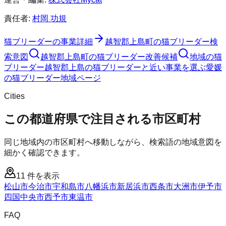
責任者:
村岡 功規
猫ブリーダー
の事業詳細
越智郡上島町
の
猫ブリーダー
検
索意図
越智郡上島町
の
猫ブリーダー
改善候補
地域の猫
ブリーダー
越智郡上島の猫ブリーダーと近い事業を選ぶ
愛媛
の
猫ブリーダー
地域ページ
Cities
この都道府県で注目される市区町村
同じ地域内の市区町村へ移動しながら、検索語の地域意図を
細かく確認できます。
11
件を表示
松山市
今治市
宇和島市
八幡浜市
新居浜市
西条市
大洲市
伊予市
四国中央市
西予市
東温市
FAQ