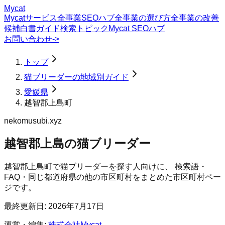
Mycat
Mycatサービス
全事業SEOハブ
全事業の選び方
全事業の改善
候補
白書
ガイド
検索トピック
Mycat SEOハブ
お問い合わせ
->
トップ
猫ブリーダーの地域別ガイド
愛媛県
越智郡上島町
nekomusubi.xyz
越智郡上島の猫ブリーダー
越智郡上島町
で
猫ブリーダー
を探す人向けに、 検索語・
FAQ・同じ都道府県の他の市区町村をまとめた市区町村ペー
ジです。
最終更新日:
2026年7月17日
運営・編集:
株式会社Mycat