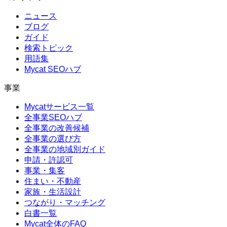
ニュース
ブログ
ガイド
検索トピック
用語集
Mycat SEOハブ
事業
Mycatサービス一覧
全事業SEOハブ
全事業の改善候補
全事業の選び方
全事業の地域別ガイド
申請・許認可
事業・集客
住まい・不動産
家族・生活設計
つながり・マッチング
白書一覧
Mycat全体のFAQ