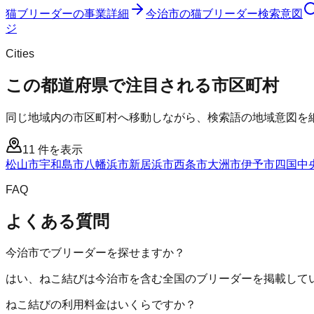
猫ブリーダー
の事業詳細
今治市
の
猫ブリーダー
検索意図
ジ
Cities
この都道府県で注目される市区町村
同じ地域内の市区町村へ移動しながら、検索語の地域意図を
11
件を表示
松山市
宇和島市
八幡浜市
新居浜市
西条市
大洲市
伊予市
四国中
FAQ
よくある質問
今治市でブリーダーを探せますか？
はい、ねこ結びは今治市を含む全国のブリーダーを掲載して
ねこ結びの利用料金はいくらですか？