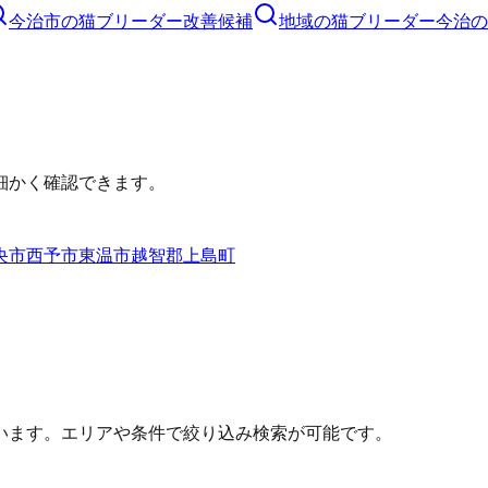
今治市
の
猫ブリーダー
改善候補
地域の猫ブリーダー
今治の
細かく確認できます。
央市
西予市
東温市
越智郡上島町
います。エリアや条件で絞り込み検索が可能です。