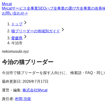
Mycat
Mycatサービス
全事業SEOハブ
全事業の選び方
全事業の改善
お問い合わせ
->
トップ
猫ブリーダーの地域別ガイド
愛媛県
今治市
nekomusubi.xyz
今治の猫ブリーダー
今治市
で
猫ブリーダー
を探す人向けに、 検索語・FAQ・同
最終更新日:
2026年7月17日
運営・編集:
株式会社Mycat
責任者:
村岡 功規