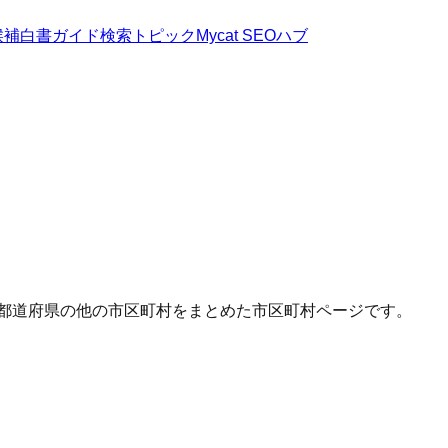
候補
白書
ガイド
検索トピック
Mycat SEOハブ
じ都道府県の他の市区町村をまとめた市区町村ページです。