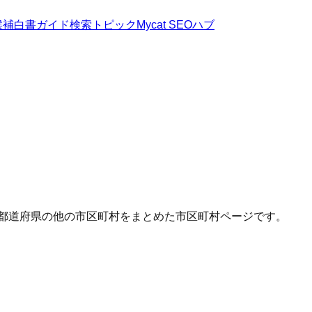
候補
白書
ガイド
検索トピック
Mycat SEOハブ
じ都道府県の他の市区町村をまとめた市区町村ページです。