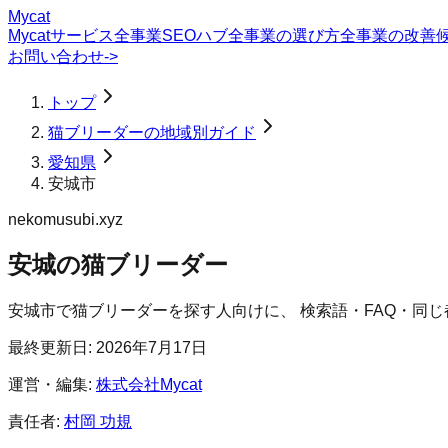
Mycat
Mycatサービス
全事業SEOハブ
全事業の選び方
全事業の改善
お問い合わせ
->
トップ
猫ブリーダーの地域別ガイド
愛知県
安城市
nekomusubi.xyz
安城の猫ブリーダー
安城市
で
猫ブリーダー
を探す人向けに、 検索語・FAQ・同
最終更新日:
2026年7月17日
運営・編集:
株式会社Mycat
責任者:
村岡 功規