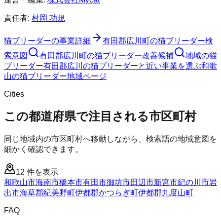
責任者:
村岡 功規
猫ブリーダー
の事業詳細
有田郡広川町
の
猫ブリーダー
検
索意図
有田郡広川町
の
猫ブリーダー
改善候補
地域の猫
ブリーダー
有田郡広川の猫ブリーダーと近い事業を選ぶ
和歌
山
の
猫ブリーダー
地域ページ
Cities
この都道府県で注目される市区町村
同じ地域内の市区町村へ移動しながら、検索語の地域意図を
細かく確認できます。
12
件を表示
和歌山市
海南市
橋本市
有田市
御坊市
田辺市
新宮市
紀の川市
岩
出市
海草郡紀美野町
伊都郡かつらぎ町
伊都郡九度山町
FAQ