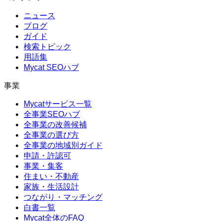
ニュース
ブログ
ガイド
検索トピック
用語集
Mycat SEOハブ
事業
Mycatサービス一覧
全事業SEOハブ
全事業の改善候補
全事業の選び方
全事業の地域別ガイド
申請・許認可
事業・集客
住まい・不動産
家族・生活設計
つながり・マッチング
白書一覧
Mycat全体のFAQ