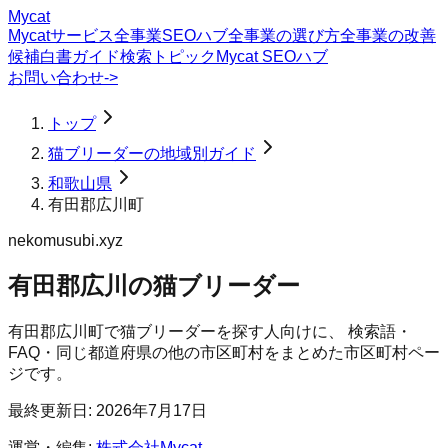
Mycat
Mycatサービス
全事業SEOハブ
全事業の選び方
全事業の改善
候補
白書
ガイド
検索トピック
Mycat SEOハブ
お問い合わせ
->
トップ
猫ブリーダーの地域別ガイド
和歌山県
有田郡広川町
nekomusubi.xyz
有田郡広川の猫ブリーダー
有田郡広川町
で
猫ブリーダー
を探す人向けに、 検索語・
FAQ・同じ都道府県の他の市区町村をまとめた市区町村ペー
ジです。
最終更新日:
2026年7月17日
運営・編集:
株式会社Mycat