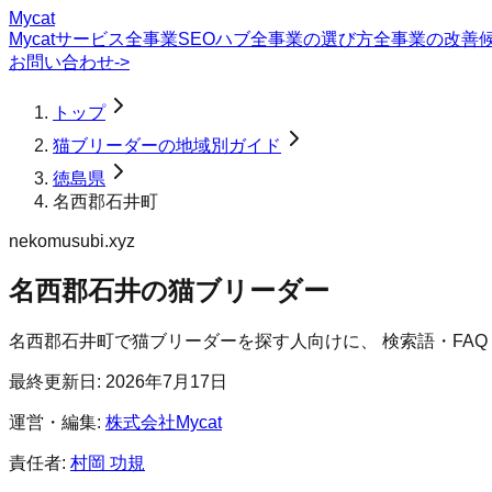
Mycat
Mycatサービス
全事業SEOハブ
全事業の選び方
全事業の改善
お問い合わせ
->
トップ
猫ブリーダーの地域別ガイド
徳島県
名西郡石井町
nekomusubi.xyz
名西郡石井の猫ブリーダー
名西郡石井町
で
猫ブリーダー
を探す人向けに、 検索語・FA
最終更新日:
2026年7月17日
運営・編集:
株式会社Mycat
責任者:
村岡 功規