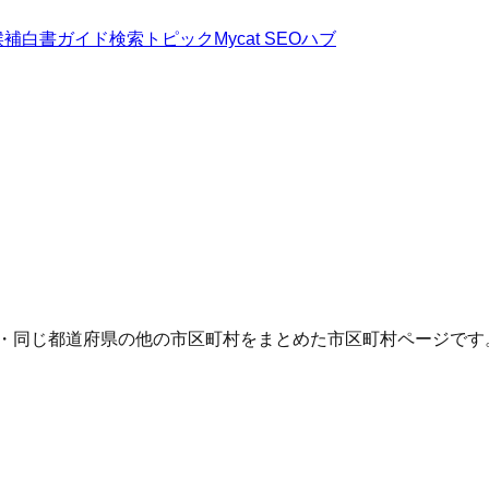
候補
白書
ガイド
検索トピック
Mycat SEOハブ
Q・同じ都道府県の他の市区町村をまとめた市区町村ページです