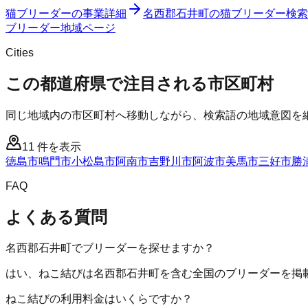
猫ブリーダー
の事業詳細
名西郡石井町
の
猫ブリーダー
検索
ブリーダー
地域ページ
Cities
この都道府県で注目される市区町村
同じ地域内の市区町村へ移動しながら、検索語の地域意図を
11
件を表示
徳島市
鳴門市
小松島市
阿南市
吉野川市
阿波市
美馬市
三好市
勝
FAQ
よくある質問
名西郡石井町でブリーダーを探せますか？
はい、ねこ結びは名西郡石井町を含む全国のブリーダーを掲
ねこ結びの利用料金はいくらですか？