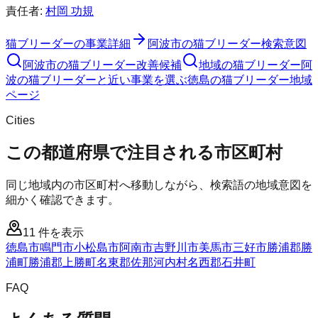
責任者:
村岡 功規
猫ブリーダー
の事業詳細
阿波市
の
猫ブリーダー
検索意図
阿波市
の
猫ブリーダー
改善候補
地域の猫ブリーダー
阿
波の猫ブリーダーと近い事業を選ぶ
徳島
の
猫ブリーダー
地域
ページ
Cities
この都道府県で注目される市区町村
同じ地域内の市区町村へ移動しながら、検索語の地域意図を
細かく確認できます。
11
件を表示
徳島市
鳴門市
小松島市
阿南市
吉野川市
美馬市
三好市
勝浦郡勝
浦町
勝浦郡上勝町
名東郡佐那河内村
名西郡石井町
FAQ