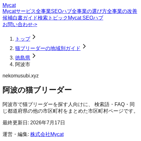
Mycat
Mycatサービス
全事業SEOハブ
全事業の選び方
全事業の改善
候補
白書
ガイド
検索トピック
Mycat SEOハブ
お問い合わせ
->
トップ
猫ブリーダーの地域別ガイド
徳島県
阿波市
nekomusubi.xyz
阿波の猫ブリーダー
阿波市
で
猫ブリーダー
を探す人向けに、 検索語・FAQ・同
じ都道府県の他の市区町村をまとめた市区町村ページです。
最終更新日:
2026年7月17日
運営・編集:
株式会社Mycat