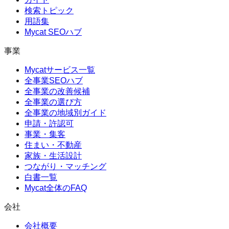
検索トピック
用語集
Mycat SEOハブ
事業
Mycatサービス一覧
全事業SEOハブ
全事業の改善候補
全事業の選び方
全事業の地域別ガイド
申請・許認可
事業・集客
住まい・不動産
家族・生活設計
つながり・マッチング
白書一覧
Mycat全体のFAQ
会社
会社概要