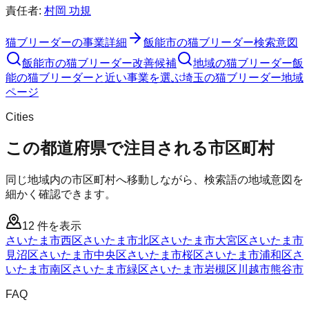
責任者:
村岡 功規
猫ブリーダー
の事業詳細
飯能市
の
猫ブリーダー
検索意図
飯能市
の
猫ブリーダー
改善候補
地域の猫ブリーダー
飯
能の猫ブリーダーと近い事業を選ぶ
埼玉
の
猫ブリーダー
地域
ページ
Cities
この都道府県で注目される市区町村
同じ地域内の市区町村へ移動しながら、検索語の地域意図を
細かく確認できます。
12
件を表示
さいたま市西区
さいたま市北区
さいたま市大宮区
さいたま市
見沼区
さいたま市中央区
さいたま市桜区
さいたま市浦和区
さ
いたま市南区
さいたま市緑区
さいたま市岩槻区
川越市
熊谷市
FAQ