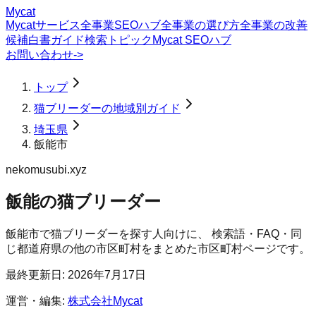
Mycat
Mycatサービス
全事業SEOハブ
全事業の選び方
全事業の改善
候補
白書
ガイド
検索トピック
Mycat SEOハブ
お問い合わせ
->
トップ
猫ブリーダーの地域別ガイド
埼玉県
飯能市
nekomusubi.xyz
飯能の猫ブリーダー
飯能市
で
猫ブリーダー
を探す人向けに、 検索語・FAQ・同
じ都道府県の他の市区町村をまとめた市区町村ページです。
最終更新日:
2026年7月17日
運営・編集:
株式会社Mycat