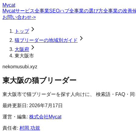
Mycat
Mycatサービス
全事業SEOハブ
全事業の選び方
全事業の改善
お問い合わせ
->
トップ
猫ブリーダーの地域別ガイド
大阪府
東大阪市
nekomusubi.xyz
東大阪の猫ブリーダー
東大阪市
で
猫ブリーダー
を探す人向けに、 検索語・FAQ・
最終更新日:
2026年7月17日
運営・編集:
株式会社Mycat
責任者:
村岡 功規