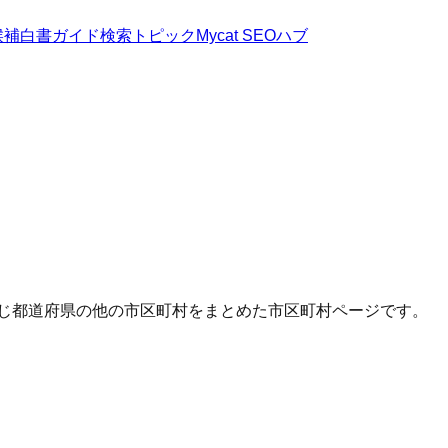
候補
白書
ガイド
検索トピック
Mycat SEOハブ
同じ都道府県の他の市区町村をまとめた市区町村ページです。