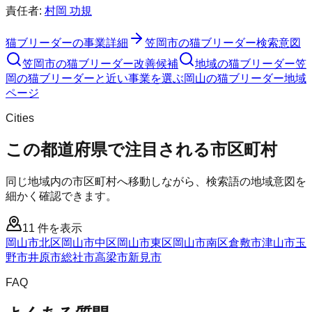
責任者:
村岡 功規
猫ブリーダー
の事業詳細
笠岡市
の
猫ブリーダー
検索意図
笠岡市
の
猫ブリーダー
改善候補
地域の猫ブリーダー
笠
岡の猫ブリーダーと近い事業を選ぶ
岡山
の
猫ブリーダー
地域
ページ
Cities
この都道府県で注目される市区町村
同じ地域内の市区町村へ移動しながら、検索語の地域意図を
細かく確認できます。
11
件を表示
岡山市北区
岡山市中区
岡山市東区
岡山市南区
倉敷市
津山市
玉
野市
井原市
総社市
高梁市
新見市
FAQ