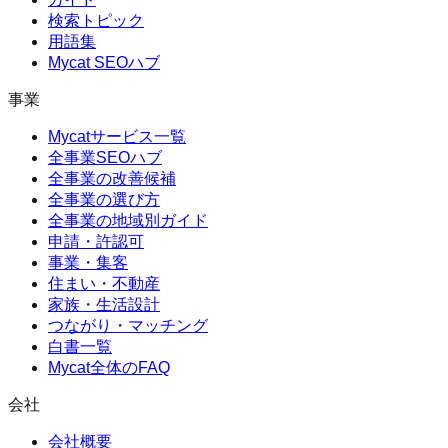
検索トピック
用語集
Mycat SEOハブ
事業
Mycatサービス一覧
全事業SEOハブ
全事業の改善候補
全事業の選び方
全事業の地域別ガイド
申請・許認可
事業・集客
住まい・不動産
家族・生活設計
つながり・マッチング
白書一覧
Mycat全体のFAQ
会社
会社概要