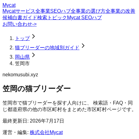
Mycat
Mycatサービス
全事業SEOハブ
全事業の選び方
全事業の改善
候補
白書
ガイド
検索トピック
Mycat SEOハブ
お問い合わせ
->
トップ
猫ブリーダーの地域別ガイド
岡山県
笠岡市
nekomusubi.xyz
笠岡の猫ブリーダー
笠岡市
で
猫ブリーダー
を探す人向けに、 検索語・FAQ・同
じ都道府県の他の市区町村をまとめた市区町村ページです。
最終更新日:
2026年7月17日
運営・編集:
株式会社Mycat